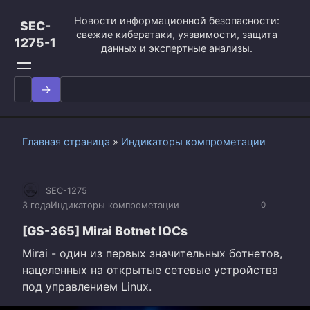
Перейти
Новости информационной безопасности:
к
SEC-
свежие кибератаки, уязвимости, защита
контенту
1275-1
данных и экспертные анализы.
Search
for:
Главная страница
»
Индикаторы компрометации
SEC-1275
3 года
Индикаторы компрометации
0
[GS-365] Mirai Botnet IOCs
Mirai - один из первых значительных ботнетов,
нацеленных на открытые сетевые устройства
под управлением Linux.