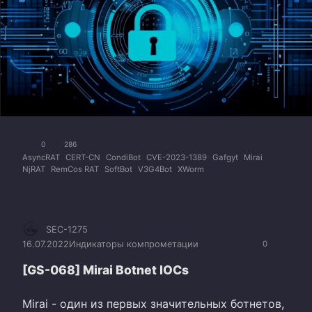
0
286
AsyncRAT
CERT-CN
CondiBot
CVE-2023-1389
Gafgyt
Mirai
NjRAT
RemCos RAT
SoftBot
V3G4Bot
XWorm
SEC-1275
16.07.2022
Индикаторы компрометации
0
[GS-068] Mirai Botnet IOCs
Mirai - один из первых значительных ботнетов,