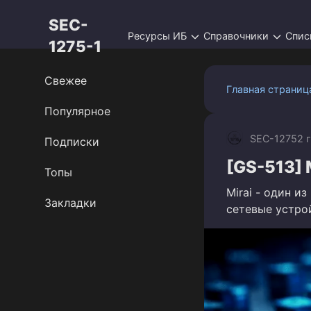
Перейти
SEC-
к
Ресурсы ИБ
Справочники
Спис
контенту
1275-1
Свежее
Главная страниц
Популярное
SEC-1275
2 
Подписки
[GS-513] 
Топы
Mirai - один и
Закладки
сетевые устрой