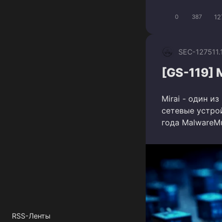
12
0
387
SEC-1275
11
[GS-119] 
Mirai - один и
сетевые устро
года MalwareMu
RSS-Ленты