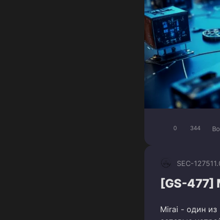
Bo
0
344
SEC-1275
11
[GS-477] 
Mirai - один и