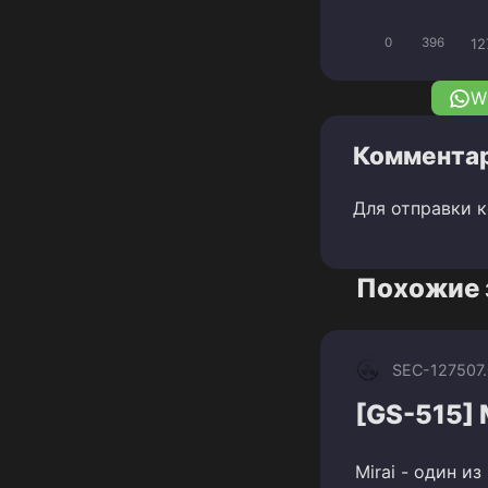
12
0
396
W
Комментар
Для отправки 
Похожие 
SEC-1275
07
[GS-515] 
Mirai - один и