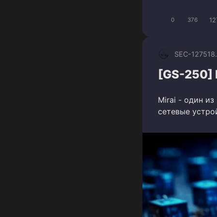
12
0
376
SEC-1275
18
[GS-250] 
Mirai - один и
сетевые устрой