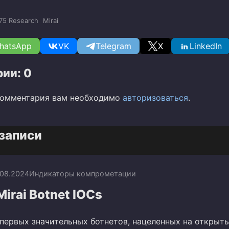
75 Research
Mirai
hatsApp
VK
Telegram
X
LinkedIn
ии: 0
комментария вам необходимо
авторизоваться
.
записи
.08.2024
Индикаторы компрометации
Mirai Botnet IOCs
з первых значительных ботнетов, нацеленных на открыт