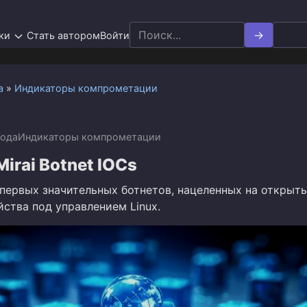
Search
ки
Стать автором
Войти
for:
а
»
Индикаторы компрометации
года
Индикаторы компрометации
Mirai Botnet IOCs
з первых значительных ботнетов, нацеленных на открыт
ства под управлением Linux.