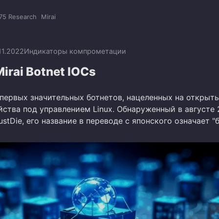
75 Research
Mirai
.11.2022
Индикаторы компрометации
Mirai Botnet IOCs
з первых значительных ботнетов, нацеленных на открыт
йства под управлением Linux. Обнаруженный в августе 
stDie, его название в переводе с японского означает "