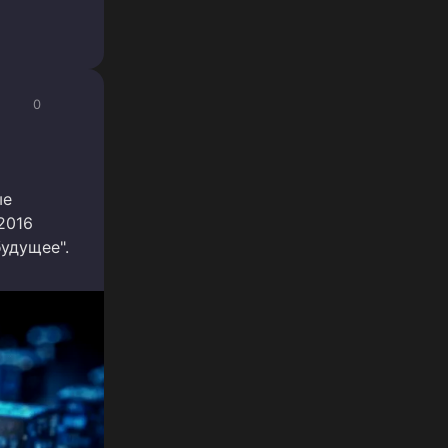
0
ые
2016
будущее".