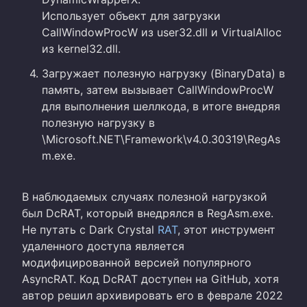
Использует объект для загрузки
CallWindowProcW из user32.dll и VirtualAlloc
из kernel32.dll.
Загружает полезную нагрузку (BinaryData) в
память, затем вызывает CallWindowProcW
для выполнения шеллкода, в итоге внедряя
полезную нагрузку в
\Microsoft.NET\Framework\v4.0.30319\RegAs
m.exe.
В наблюдаемых случаях полезной нагрузкой
был DcRAT, который внедрялся в RegAsm.exe.
Не путать с Dark Crystal
RAT
, этот инструмент
удаленного доступа является
модифицированной версией популярного
AsyncRAT. Код DcRAT доступен на GitHub, хотя
автор решил архивировать его в феврале 2022