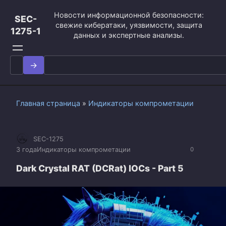
Перейти
Новости информационной безопасности:
к
SEC-
свежие кибератаки, уязвимости, защита
контенту
1275-1
данных и экспертные анализы.
Search
for:
Главная страница
»
Индикаторы компрометации
SEC-1275
3 года
Индикаторы компрометации
0
Dark Crystal RAT (DCRat) IOCs - Part 5