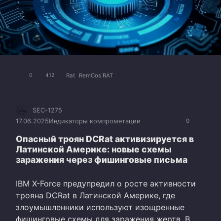
Rat
RemCos RAT
0
412
SEC-1275
17.06.2025
Индикаторы компрометации
0
Опасный троян DCRat активизируется в
Латинской Америке: новые схемы
заражения через фишинговые письма
IBM X-Force предупредил о росте активности
трояна DCRat в Латинской Америке, где
злоумышленники используют изощренные
фишинговые схемы для заражения жертв. В