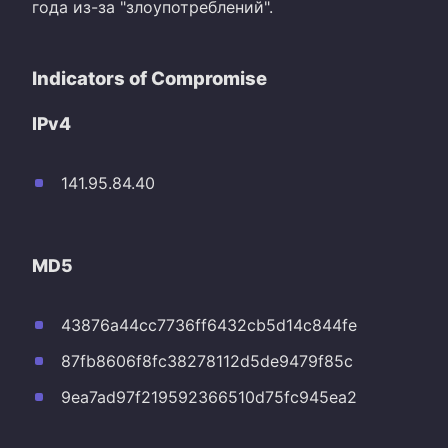
года из-за "злоупотреблений".
Indicators of Compromise
IPv4
141.95.84.40
MD5
43876a44cc7736ff6432cb5d14c844fe
87fb8606f8fc38278112d5de9479f85c
9ea7ad97f219592366510d75fc945ea2