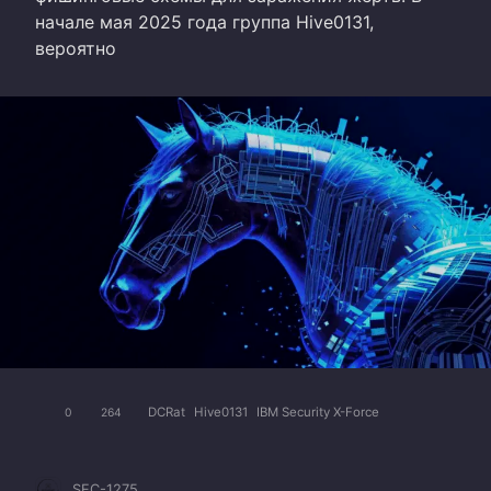
начале мая 2025 года группа Hive0131,
вероятно
DCRat
Hive0131
IBM Security X-Force
0
264
SEC-1275