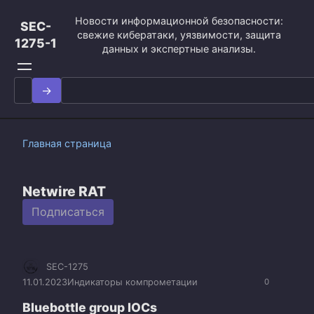
Перейти
Новости информационной безопасности:
к
SEC-
свежие кибератаки, уязвимости, защита
контенту
1275-1
данных и экспертные анализы.
Search
for:
Главная страница
Netwire RAT
Подписаться
SEC-1275
11.01.2023
Индикаторы компрометации
0
Bluebottle group IOCs