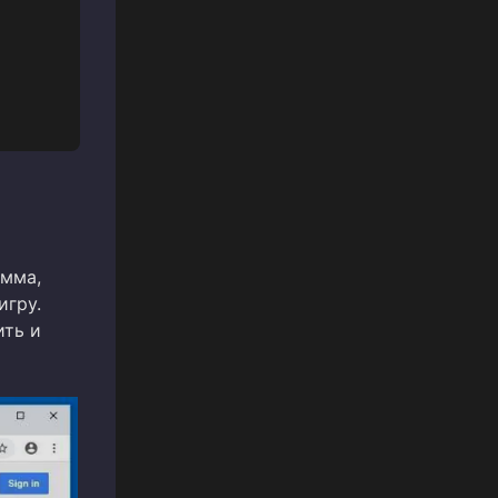
амма,
игру.
ить и