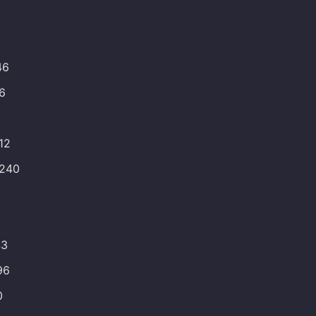
46
66
12
.240
43
96
0