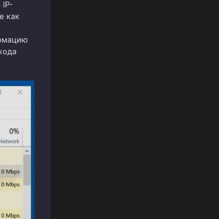
 IP-
е как
ормацию
хода