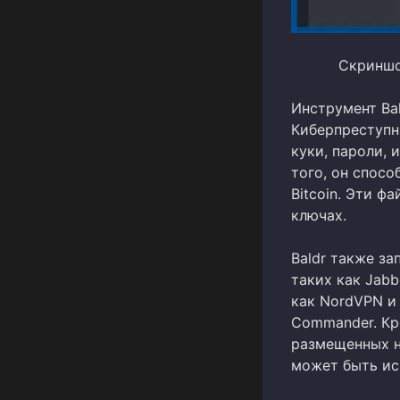
Скриншо
Инструмент Ba
Киберпреступн
куки, пароли, 
того, он спосо
Bitcoin. Эти 
ключах.
Baldr также з
таких как Jabbe
как NordVPN и 
Commander. Кр
размещенных н
может быть ис