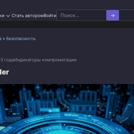
Search
ки
Стать автором
Войти
for:
а
»
Безопасность
a
3 года
Индикаторы компрометации
ler