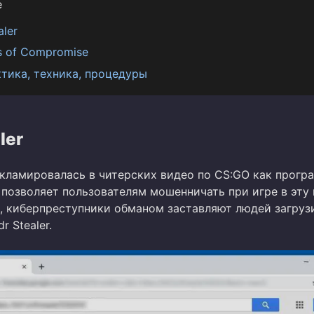
е
aler
rs of Compromise
ктика, техника, процедуры
ler
рекламировалась в читерских видео по CS:GO как прогр
позволяет пользователям мошенничать при игре в эту 
, киберпреступники обманом заставляют людей загруз
r Stealer.