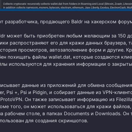
т разработчика, продающего Baldr на хакерском форум
ldr может быть приобретен любым желающим за 150 д
ики распространяют его для кражи данных браузера, т
история просмотров, автозаполнение форм и другие. К
бен похищать файлы wallet.dat, которые создаются кли
файлы используются для хранения информации о закрыт
аписывает данные из приложений для обмена сообщени
r, Psi +, Psi и Pidgin, и собирает данные из VPN-клиент
ProtoVPN. Он также записывает информацию из Filezilla
оме того, он может использоваться для кражи файлов,
а рабочем столе, в папках Documents и Downloads. Он
пользован для создания скриншотов.