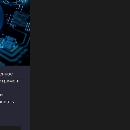
енное
струмент
ни
зовать