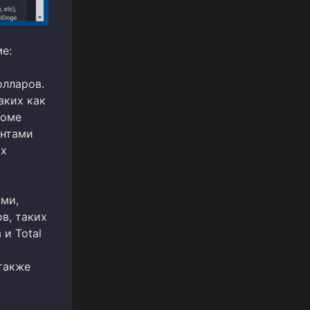
е:
олларов.
аких как
роме
ентами
ых
ями,
ов, таких
 и Total
 также