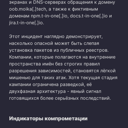
экранах и DNS-серверах обращения к домену
oob.moika[.]tech, а также к фиктивным
доменам npm.t-in-one[.]io, docs.t-in-one[.]io и
jira.t-in-one[.]io.
Этот инцидент наглядно демонстрирует,
насколько опасной может быть слепая
установка пакетов из публичных реестров.
Компании, которые полагаются на внутренние
пространства имён без строгих правил
разрешения зависимостей, становятся лёгкой
мишенью для таких атак. Хотя текущая стадия
кампании ограничена разведкой, её
двухфазная архитектура - явный сигнал
готовящихся более серьёзных последствий.
Индикаторы компрометации