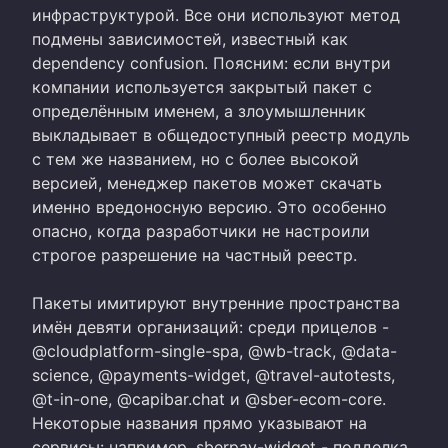
инфраструктурой. Все они используют метод
подмены зависимостей, известный как
dependency confusion. Поясним: если внутри
компании используется закрытый пакет с
определённым именем, а злоумышленник
выкладывает в общедоступный реестр модуль
с тем же названием, но с более высокой
версией, менеджер пакетов может скачать
именно вредоносную версию. Это особенно
опасно, когда разработчики не настроили
строгое разрешение на частный реестр.
Пакеты имитируют внутренние пространства
имён девяти организаций: среди прицелов -
@cloudplatform-single-spa, @wb-track, @data-
science, @payments-widget, @travel-autotests,
@t-in-one, @capibar.chat и @sber-ecom-core.
Некоторые названия прямо указывают на
сервисы: например, sberpay-widget - подделка