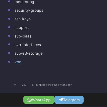
monitoring
security-groups
ssh-keys
support
svp-baas
svp-interfaces
svp-s3-storage
vpn
NPM (Node Package Manager)
0
237
WhatsApp
Telegram