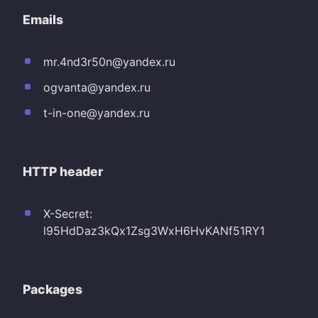
Emails
mr.4nd3r50n@yandex.ru
ogvanta@yandex.ru
t-in-one@yandex.ru
HTTP header
X-Secret:
l95HdDaz3kQx1Zsg3WxH6HvKANf51RY1
Packages