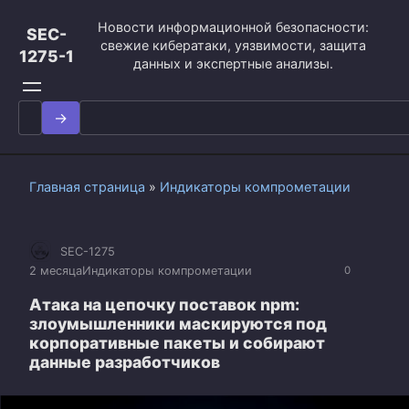
Перейти
Новости информационной безопасности:
к
SEC-
свежие кибератаки, уязвимости, защита
контенту
1275-1
данных и экспертные анализы.
Search
for:
Главная страница
»
Индикаторы компрометации
SEC-1275
2 месяца
Индикаторы компрометации
0
Атака на цепочку поставок npm:
злоумышленники маскируются под
корпоративные пакеты и собирают
данные разработчиков