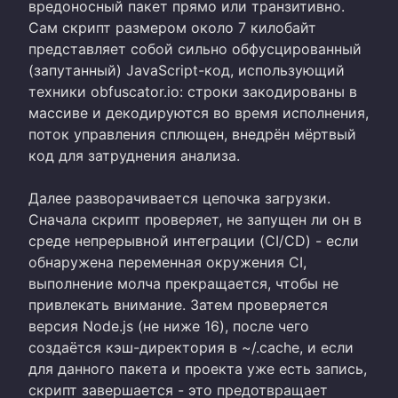
вредоносный пакет прямо или транзитивно.
Сам скрипт размером около 7 килобайт
представляет собой сильно обфусцированный
(запутанный) JavaScript-код, использующий
техники obfuscator.io: строки закодированы в
массиве и декодируются во время исполнения,
поток управления сплющен, внедрён мёртвый
код для затруднения анализа.
Далее разворачивается цепочка загрузки.
Сначала скрипт проверяет, не запущен ли он в
среде непрерывной интеграции (CI/CD) - если
обнаружена переменная окружения CI,
выполнение молча прекращается, чтобы не
привлекать внимание. Затем проверяется
версия Node.js (не ниже 16), после чего
создаётся кэш-директория в ~/.cache, и если
для данного пакета и проекта уже есть запись,
скрипт завершается - это предотвращает