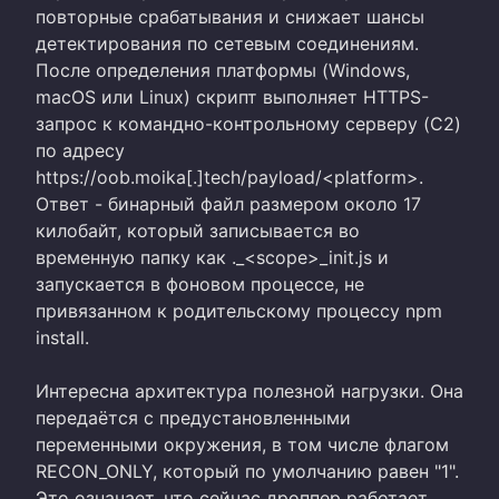
повторные срабатывания и снижает шансы
детектирования по сетевым соединениям.
После определения платформы (Windows,
macOS или Linux) скрипт выполняет HTTPS-
запрос к командно-контрольному серверу (C2)
по адресу
https://oob.moika[.]tech/payload/<platform>.
Ответ - бинарный файл размером около 17
килобайт, который записывается во
временную папку как ._<scope>_init.js и
запускается в фоновом процессе, не
привязанном к родительскому процессу npm
install.
Интересна архитектура полезной нагрузки. Она
передаётся с предустановленными
переменными окружения, в том числе флагом
RECON_ONLY, который по умолчанию равен "1".
Это означает, что сейчас дроппер работает