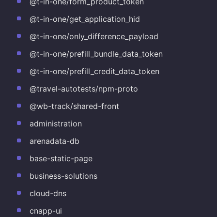
@t-in-one/form_product_token
@t-in-one/get_application_hid
@t-in-one/only_difference_payload
@t-in-one/prefill_bundle_data_token
@t-in-one/prefill_credit_data_token
@travel-autotests/npm-proto
@wb-track/shared-front
administration
arenadata-db
base-static-page
business-solutions
cloud-dns
cnapp-ui