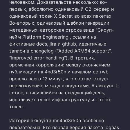
человеком. Доказательств несколько: во-
первых, абсолютно одинаковый C2-сервер и
одинаковый токен X-Secret во всех пакетах.
Во-вторых, одинаковый шаблон генерации
метаданных: авторская строка вида "Скоуп-
нейм Platform Engineering", ссылки на
фиктивные docs, jira и github, идентичные
записи в changelog ("Added ARM64 support",
"Improved error handling"). В-третьих,
временная корреляция: между окончанием
публикации mr.4nd3r50n и началом ce-rwb
прошло всего 12 минут, что соответствует
переключению между аккаунтами. А аккаунт t-
in-one, появившийся на следующий день,
использует ту же инфраструктуру и тот же
токен.
История аккаунта mr.4nd3r50n особенно
показательна. Его первая версия пакета logaas