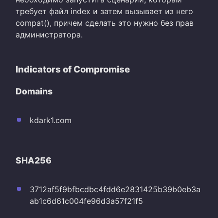
требует файл index и затем вызывает из него
compat(), причем сделать это нужно без прав
администратора.
Indicators of Compromise
Domains
kdark1.com
SHA256
3712af5f9bfbcdbc4fdd6e2831425b39b0eb3a
ab1c6d61c004fe96d3a57f21f5