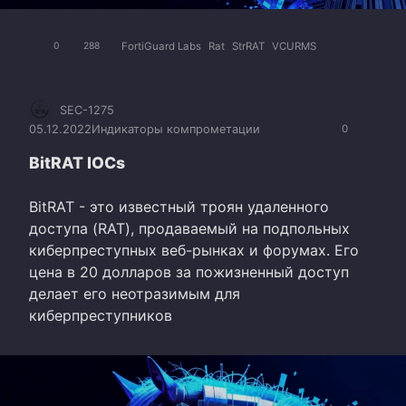
FortiGuard Labs
Rat
StrRAT
VCURMS
0
288
SEC-1275
05.12.2022
Индикаторы компрометации
0
BitRAT IOCs
BitRAT - это известный троян удаленного
доступа (RAT), продаваемый на подпольных
киберпреступных веб-рынках и форумах. Его
цена в 20 долларов за пожизненный доступ
делает его неотразимым для
киберпреступников