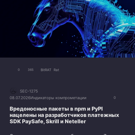
BitRAT
Rat
0
365
SEC-1275
08.07.2026
Индикаторы компрометации
0
Вредоносные пакеты в npm и PyPI
нацелены на разработчиков платежных
SDK PaySafe, Skrill и Neteller