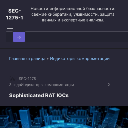
Перейти
Новости информационной безопасности:
к
SEC-
свежие кибератаки, уязвимости, защита
контенту
1275-1
данных и экспертные анализы.
Search
for:
Главная страница
»
Индикаторы компрометации
SEC-1275
3 года
Индикаторы компрометации
0
Sophisticated RAT IOCs