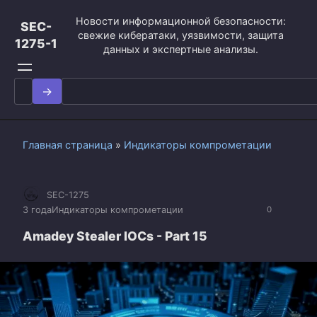
Перейти
Новости информационной безопасности:
к
SEC-
свежие кибератаки, уязвимости, защита
контенту
1275-1
данных и экспертные анализы.
Search
for:
Главная страница
»
Индикаторы компрометации
SEC-1275
3 года
Индикаторы компрометации
0
Amadey Stealer IOCs - Part 15