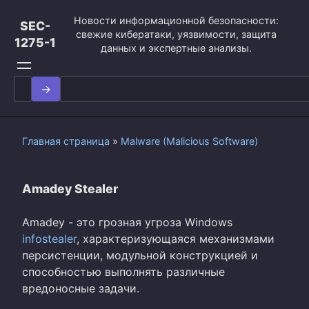
Перейти
Новости информационной безопасности:
к
SEC-
свежие кибератаки, уязвимости, защита
контенту
1275-1
данных и экспертные анализы.
Search
for:
Главная страница
»
Malware (Malicious Software)
Amadey Stealer
Amadey - это грозная угроза Windows
infostealer
, характеризующаяся механизмами
персистенции, модульной конструкцией и
способностью выполнять различные
вредоносные задачи.