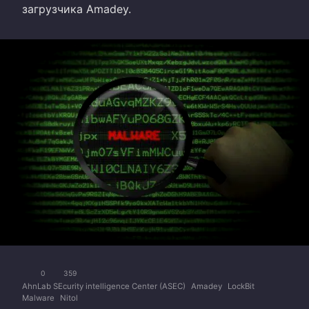
загрузчика Amadey.
0
359
AhnLab SEcurity intelligence Center (ASEC)
Amadey
LockBit
Malware
Nitol