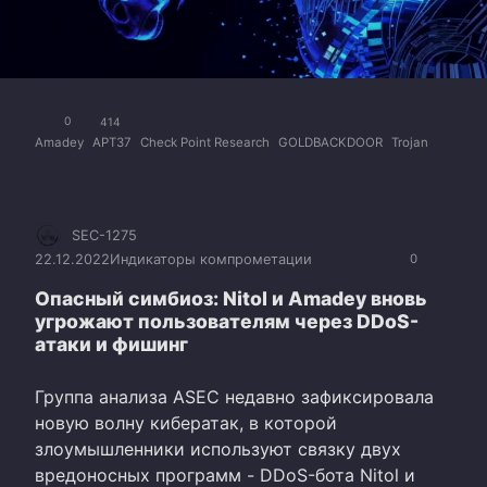
0
414
Amadey
APT37
Check Point Research
GOLDBACKDOOR
Trojan
SEC-1275
22.12.2022
Индикаторы компрометации
0
Опасный симбиоз: Nitol и Amadey вновь
угрожают пользователям через DDoS-
атаки и фишинг
Группа анализа ASEC недавно зафиксировала
новую волну кибератак, в которой
злоумышленники используют связку двух
вредоносных программ - DDoS-бота Nitol и