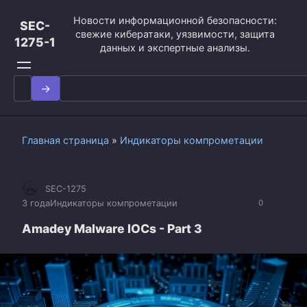
Перейти
Новости информационной безопасности:
к
SEC-
свежие кибератаки, уязвимости, защита
контенту
1275-1
данных и экспертные анализы.
Search
for:
Главная страница
»
Индикаторы компрометации
SEC-1275
3 года
Индикаторы компрометации
0
Amadey Malware IOCs - Part 3