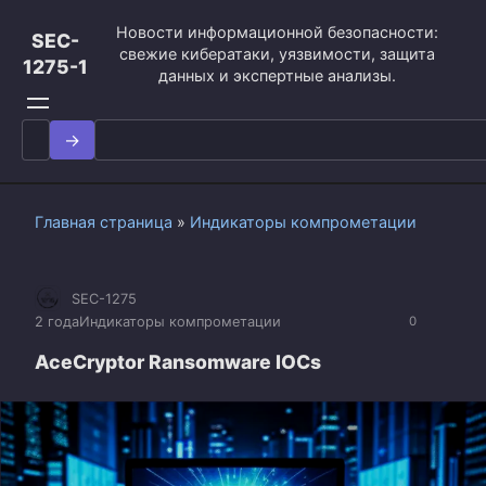
Перейти
Новости информационной безопасности:
к
SEC-
свежие кибератаки, уязвимости, защита
контенту
1275-1
данных и экспертные анализы.
Search
for:
Главная страница
»
Индикаторы компрометации
SEC-1275
2 года
Индикаторы компрометации
0
AceCryptor Ransomware IOCs