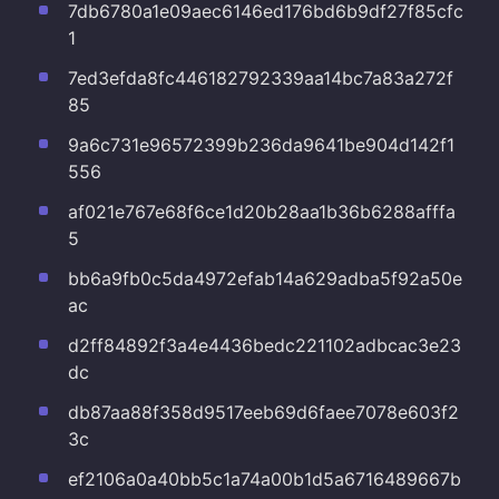
7db6780a1e09aec6146ed176bd6b9df27f85cfc
1
7ed3efda8fc446182792339aa14bc7a83a272f
85
9a6c731e96572399b236da9641be904d142f1
556
af021e767e68f6ce1d20b28aa1b36b6288afffa
5
bb6a9fb0c5da4972efab14a629adba5f92a50e
ac
d2ff84892f3a4e4436bedc221102adbcac3e23
dc
db87aa88f358d9517eeb69d6faee7078e603f2
3c
ef2106a0a40bb5c1a74a00b1d5a6716489667b