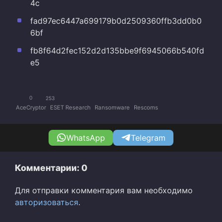
4c
fad97ec6447a699179b0d2509360ffb3dd0b0
6bf
fb8f64d2fec152d2d135bbe9f6945066b540fd
e5
0
253
AceCryptor
ESET Research
Ransomware
Rescoms
WhatsApp
Telegram
Комментарии: 0
Для отправки комментария вам необходимо
авторизоваться
.