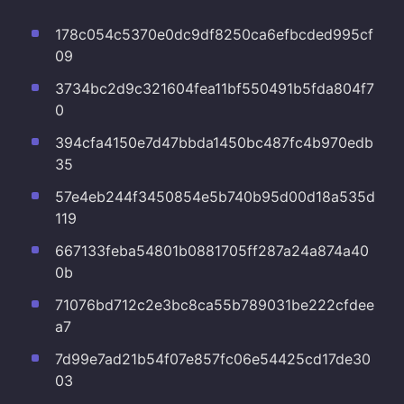
178c054c5370e0dc9df8250ca6efbcded995cf
09
3734bc2d9c321604fea11bf550491b5fda804f7
0
394cfa4150e7d47bbda1450bc487fc4b970edb
35
57e4eb244f3450854e5b740b95d00d18a535d
119
667133feba54801b0881705ff287a24a874a40
0b
71076bd712c2e3bc8ca55b789031be222cfdee
a7
7d99e7ad21b54f07e857fc06e54425cd17de30
03