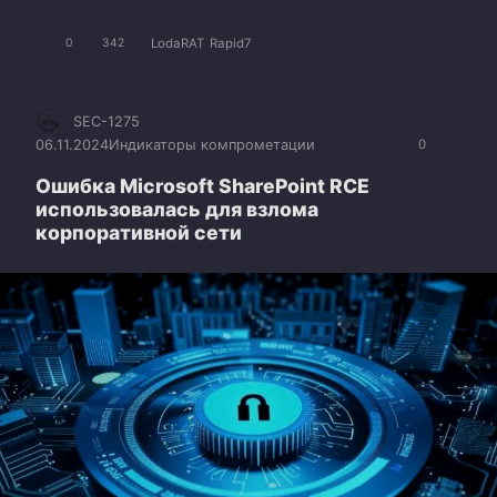
LodaRAT
Rapid7
0
342
SEC-1275
06.11.2024
Индикаторы компрометации
0
Ошибка Microsoft SharePoint RCE
использовалась для взлома
корпоративной сети