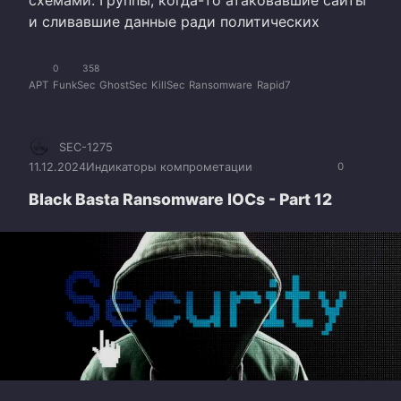
схемами. Группы, когда-то атаковавшие сайты
и сливавшие данные ради политических
0
358
APT
FunkSec
GhostSec
KillSec
Ransomware
Rapid7
SEC-1275
11.12.2024
Индикаторы компрометации
0
Black Basta Ransomware IOCs - Part 12