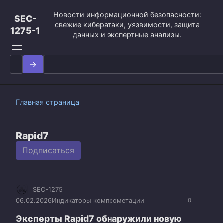
Перейти
Новости информационной безопасности:
к
SEC-
свежие кибератаки, уязвимости, защита
контенту
1275-1
данных и экспертные анализы.
Search
for:
Главная страница
Rapid7
Подписаться
SEC-1275
06.02.2026
Индикаторы компрометации
0
Эксперты Rapid7 обнаружили новую