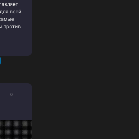
тавляет
для всей
самые
ы против
0