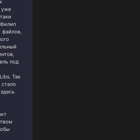
х
 уже
атаки
 Филип
 файлов,
ного
ельный
ентов,
ель под
ibs. Так
 стало
 здесь
ект
ством
тобы