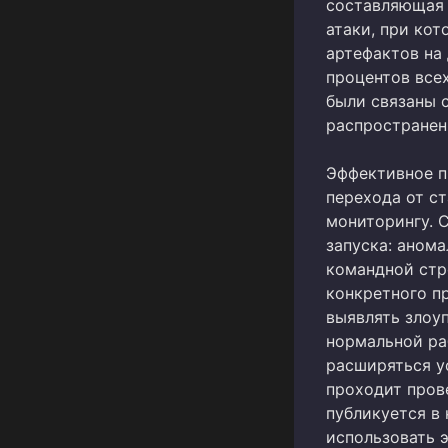
составляющая 
атаки, при кот
артефактов на 
процентов все
были связаны 
распространен
Эффективное п
перехода от с
мониторингу. 
запуска: аном
командной стр
конкретного п
выявлять злоу
нормальной ра
расширяться у
проходит пров
публикуется в 
использовать 