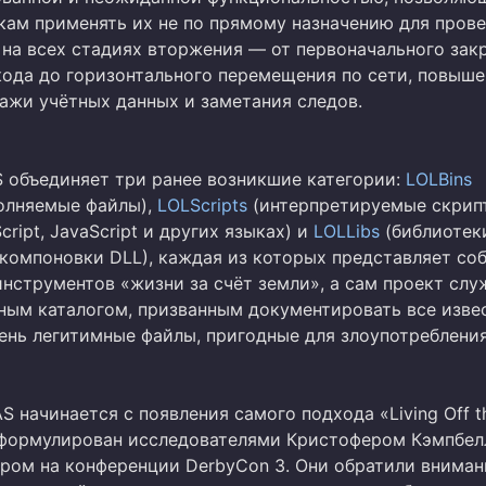
ам применять их не по прямому назначению для пров
 на всех стадиях вторжения — от первоначального зак
кода до горизонтального перемещения по сети, повыш
ражи учётных данных и заметания следов.
 объединяет три ранее возникшие категории:
LOLBins
олняемые файлы),
LOLScripts
(интерпретируемые скрип
cript, JavaScript и других языках) и
LOLLibs
(библиотек
компоновки DLL), каждая из которых представляет со
инструментов «жизни за счёт земли», а сам проект слу
ным каталогом, призванным документировать все изве
ень легитимные файлы, пригодные для злоупотребления
 начинается с появления самого подхода «Living Off t
формулирован исследователями Кристофером Кэмпбел
ром на конференции DerbyCon 3. Они обратили внимани