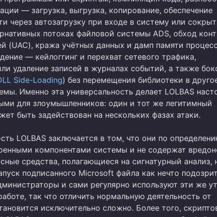
ации — загрузка, выгрузка, копирование, обеспечение
ти через автозагрузку при входе в систему или сокры
ернативных потоках файловой системы ADS, обход кон
ей (UAC), кража учётных данных и дамп памяти процесс
дение — кейлоггинг и перехват сетевого трафика,
ли удаление записей в журналах событий, а также бок
DLL Side-Loading
) без перемещения библиотеки в друго
емы. Именно эта универсальность делает LOLBAS наст
ыми для злоумышленников: один и тот же легитимный
жет быть задействован на нескольких фазах атаки.
ость LOLBAS заключается в том, что они по определен
ренными компонентами системы и не содержат вредон
сные средства, полагающиеся на сигнатурный анализ, 
пуск подписанного Microsoft файла как нечто подозри
дминистраторы и сами регулярно используют эти же у
работе, так что отличить нормальную деятельность от
тановится исключительно сложно. Более того, скрипто