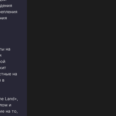
едения
репления
ения
ты на
и
бой
жит
стные на
 в
he Land»,
лом и
е на то,