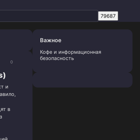
Важное
Кофе и информационная
безопасность
0
s)
кт и
авило,
ят в
з
щей