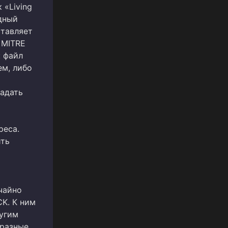
 «Living
ядный
ставляет
 MITRE
 файл
ем, либо
ладать
реса.
ить
чайно
K. К ним
ругим
бразные