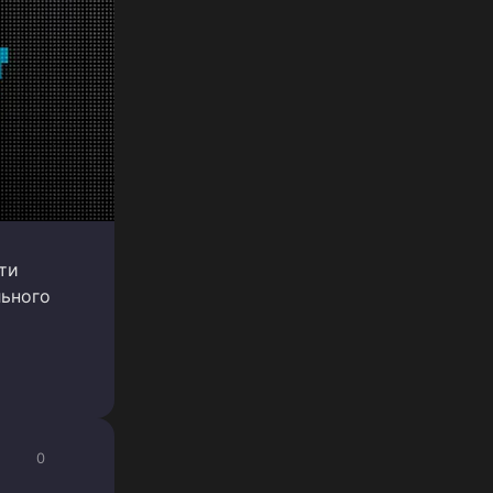
ти
льного
0