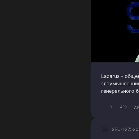
Lazarus - общ
злоумышленник
генерального 
A
0
439
SEC-1275
20