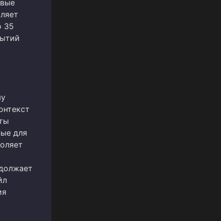
овые
вляет
о 35
бытий
т
му
онтекст
нты
ные для
воляет
одолжает
йл
ия
т