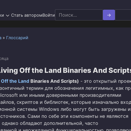
Search
ки
Стать автором
Войти
for:
а
»
Глоссарий
сяца
ving Off the Land Binaries And Script
 Off the Land
Binaries And Scripts)
- это открытый прое
зонтичный термин для обозначения легитимных, как пр
icrosoft или иными доверенными производителями
айлов, скриптов и библиотек, которые изначально вход
ионной системы Windows либо могут быть загружены и
сточников. Сами по себе эти компоненты не являются
 однако обладают дополнительной, часто
ванной и неожиданной функциональностью, позволяю