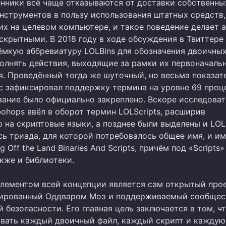
нники всё чаще отказываются от доставки собственны
нструментов в пользу использования штатных средств,
х на целевом компьютере, и такое поведение делает 
 скрытными. В 2018 году в ходе обсуждения в Твиттере
ёмкую аббревиатуру LOLBins для обозначения двоичных
олнять действия, выходящие за рамки их первоначаль
я. Проведённый тогда же шуточный, но весьма показат
с зафиксировал поддержку термина на уровне 69 проц
звание было официально закреплено. Вскоре исследоват
ohops ввёл в оборот термин LOLScripts, расширив
на скриптовые языки, а позднее были выделены и LOLL
ь триада, для которой потребовалось общее имя, и им
 Off the Land Binaries And Scripts, причём под «Scripts»
кже и библиотеки.
лементом всей концепции является сам открытый про
иированный Оддваром Моэ и поддерживаемый сообще
 безопасности. Его главная цель заключается в том, ч
вать каждый двоичный файл, каждый скрипт и каждую