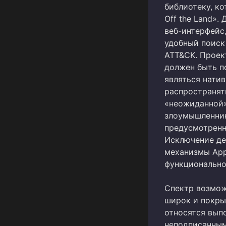
библиотеку, ко
Off the Land».
веб-интерфейс
удобный поиск
ATT&CK. Проек
должен быть п
являться нати
распространят
«неожиданной»
злоумышленник
предусмотренн
Исключение де
механизмы Appl
функционально
Спектр возмож
широк и покры
относятся вып
неподписанным