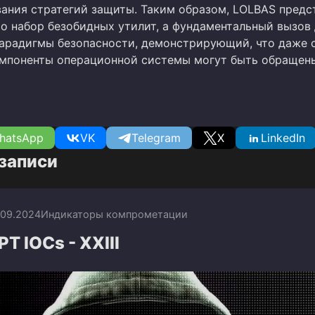
ания стратегий защиты. Таким образом, LOLBAS предс
то набор безобидных утилит, а фундаментальный вызов 
арадигмы безопасности, демонстрирующий, что даже 
мпоненты операционной системы могут быть обращен
hatsApp
VK
Telegram
X
LinkedIn
записи
.09.2024
Индикаторы компрометации
T IOCs - XXIII