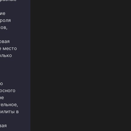
тие
троля
ов,
овая
е место
олько
ию
осного
не
тельное,
тилиты в
вая