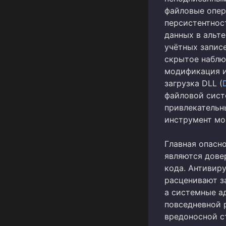
файловые опер
персистентнос
данных в альт
учётных запис
скрытое наблю
модификация и
загрузка DLL (
файловой сист
привлекательн
инструмент мо
Главная опасн
являются дове
кода. Антивиру
расценивают за
а системные а
повседневной 
вредоносной с