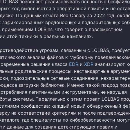
LOLBAS позволяет реализовывать полностью бесфайл
орых код выполняется в оперативной памяти и не оста
диске. По данным отчёта Red Canary за 2022 год, окол
х зафиксированных вредоносных и подозрительных со
с применением LOLBins, что говорит о повсеместном
ии этой техники в реальных кампаниях.
ротиводействие угрозам, связанным с LOLBAS, требуе
татического анализа файлов к глубокому поведенческо
Современные решения класса
EDR
и
XDR
анализируют к
альные родительские процессы, нестандартные аргуме
оки, подозрительные сетевые соединения, нехарактер
роцесса загрузки библиотек. Именно такой подход поз
потребления легитимными инструментами, не нарушая
боты системы. Параллельно с этим проект LOLBAS пр
силиями сообщества: каждый новый обнаруженный фа
ерку на соответствие критериям и после подтвержден
каталоге, где специалисты по кибербезопасности могу
эти данные для создания детектирующих правил и