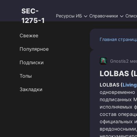
Перейти
SEC-
к
Ресурсы ИБ
Справочники
Спис
контенту
1275-1
Свежее
Главная страниц
Популярное
Gnostis
2 ме
Подписки
LOLBAS (Li
Топы
LOLBAS (
Living
Закладки
одновременно 
подписанных M
исполняемых ф
состав операц
официальных и
вредоносными,
недокументиро