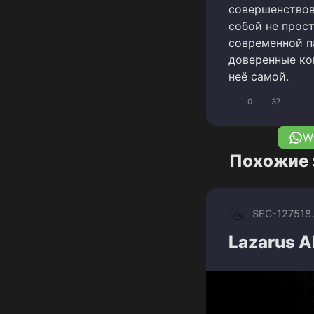
совершенствов
собой не прос
современной п
доверенные ко
неё самой.
0
37
W
Похожие 
SEC-1275
18
Lazarus AP