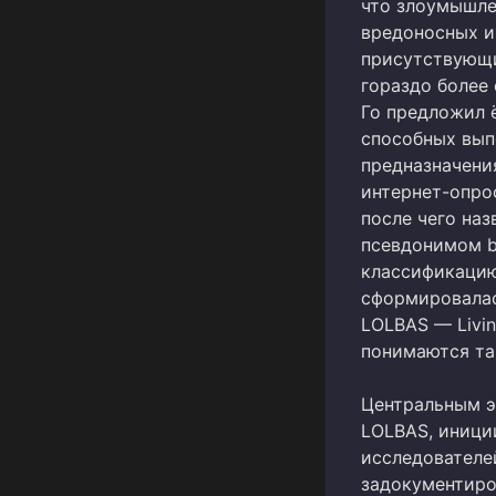
что злоумышле
вредоносных и
присутствующи
гораздо более
Го предложил 
способных вып
предназначени
интернет-опро
после чего на
псевдонимом b
классификацию 
сформировалас
LOLBAS — Living
понимаются та
Центральным э
LOLBAS, иниц
исследователей
задокументиро