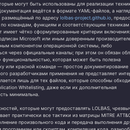
торые могут быть использованы для реализации техник
 Документация ведётся в формате YAML-файлов, а нагл
, размещённый по адресу
lolbas-project.github.io
, предо
 по командам, функциям и соответствующим техникам
т имеет чётко сформулированные критерии включения:
одписан Microsoft или иным доверенным производител
вным компонентом операционной системы, либо
ься через официальные каналы; при этом он обязан об
 функциональностью, которая может быть полезна
у или красной команде — простое документирование
ого разработчиками применения не представляет инте
лается лишь для тех файлов, которые способны обход
ication Whitelisting, даже если их дополнительная
сть минимальна.
ностей, которые могут предоставлять LOLBAS, чрезвы
вает практически все тактики из матрицы MITRE ATT&C
олнение произвольного кода и передача выполнения д
 программам или скриптам, компиляция кода, разноо