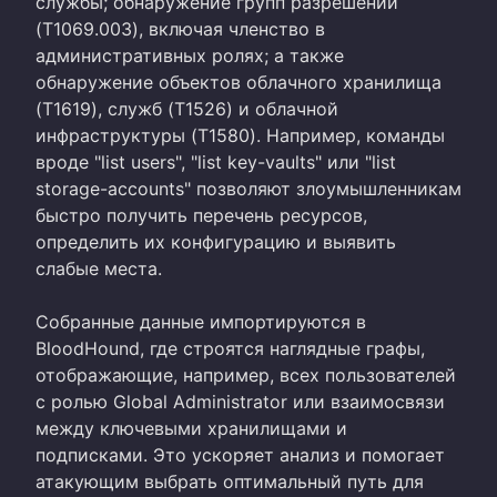
службы; обнаружение групп разрешений
(T1069.003), включая членство в
административных ролях; а также
обнаружение объектов облачного хранилища
(T1619), служб (T1526) и облачной
инфраструктуры (T1580). Например, команды
вроде "list users", "list key-vaults" или "list
storage-accounts" позволяют злоумышленникам
быстро получить перечень ресурсов,
определить их конфигурацию и выявить
слабые места.
Собранные данные импортируются в
BloodHound, где строятся наглядные графы,
отображающие, например, всех пользователей
с ролью Global Administrator или взаимосвязи
между ключевыми хранилищами и
подписками. Это ускоряет анализ и помогает
атакующим выбрать оптимальный путь для