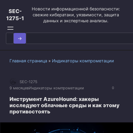
Перейти
Новости информационной безопасности:
к
SEC-
свежие кибератаки, уязвимости, защита
контенту
1275-1
данных и экспертные анализы.
Search
for:
Главная страница
»
Индикаторы компрометации
SEC-1275
9 месяцев
Индикаторы компрометации
0
Инструмент AzureHound: хакеры
исследуют облачные среды и как этому
противостоять