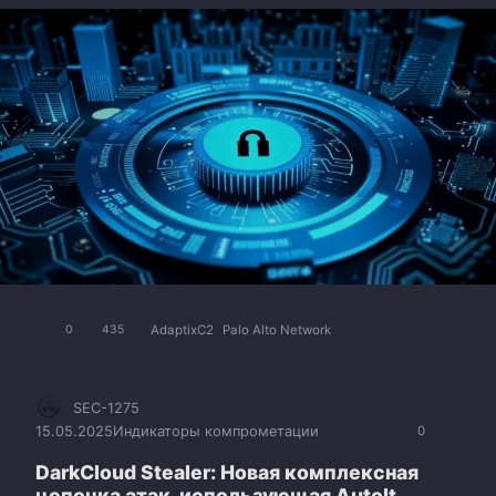
AdaptixC2
Palo Alto Network
0
435
SEC-1275
15.05.2025
Индикаторы компрометации
0
DarkCloud Stealer: Новая комплексная
цепочка атак, использующая AutoIt