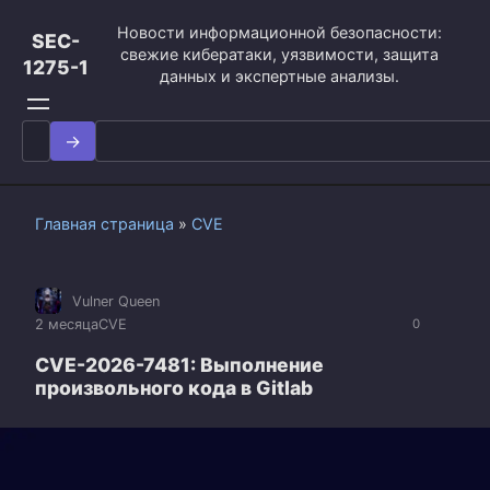
Перейти
Новости информационной безопасности:
к
SEC-
свежие кибератаки, уязвимости, защита
контенту
1275-1
данных и экспертные анализы.
Search
for:
Главная страница
»
CVE
Vulner Queen
2 месяца
CVE
0
CVE-2026-7481: Выполнение
произвольного кода в Gitlab