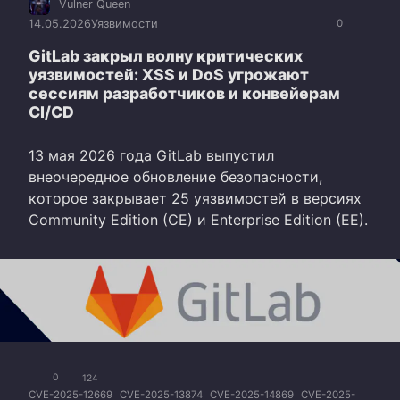
Vulner Queen
14.05.2026
Уязвимости
0
GitLab закрыл волну критических
уязвимостей: XSS и DoS угрожают
сессиям разработчиков и конвейерам
CI/CD
13 мая 2026 года GitLab выпустил
внеочередное обновление безопасности,
которое закрывает 25 уязвимостей в версиях
Community Edition (CE) и Enterprise Edition (EE).
0
124
CVE-2025-12669
CVE-2025-13874
CVE-2025-14869
CVE-2025-