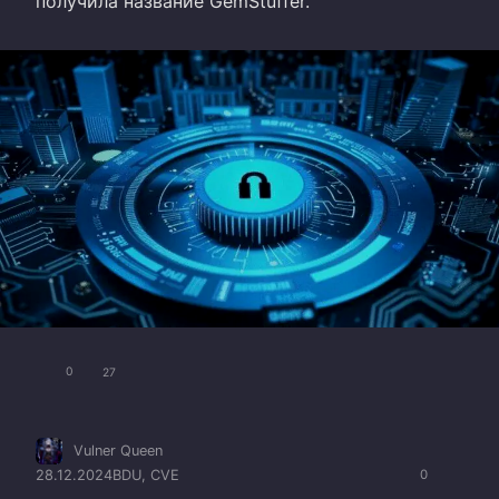
получила название GemStuffer.
0
27
Vulner Queen
28.12.2024
BDU
,
CVE
0