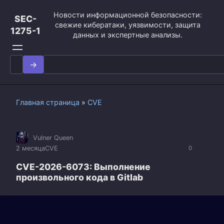
Перейти
Новости информационной безопасности:
к
SEC-
свежие кибератаки, уязвимости, защита
контенту
1275-1
данных и экспертные анализы.
Search
for:
Главная страница
»
CVE
Vulner Queen
2 месяца
CVE
0
CVE-2026-6073: Выполнение
произвольного кода в Gitlab