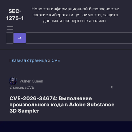
Перейти
Новости информационной безопасности:
к
SEC-
свежие кибератаки, уязвимости, защита
контенту
1275-1
данных и экспертные анализы.
Search
for:
Главная страница
»
CVE
Vulner Queen
2 месяца
CVE
0
CVE-2026-34674: Выполнение
произвольного кода в Adobe Substance
3D Sampler