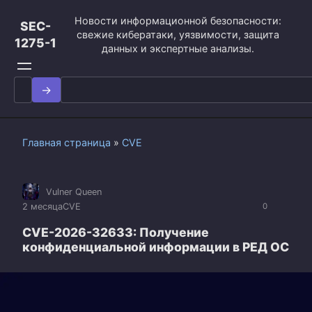
Перейти
Новости информационной безопасности:
к
SEC-
свежие кибератаки, уязвимости, защита
контенту
1275-1
данных и экспертные анализы.
Search
for:
Главная страница
»
CVE
Vulner Queen
2 месяца
CVE
0
CVE-2026-32633: Получение
конфиденциальной информации в РЕД ОС