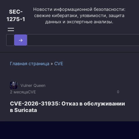
Перейти
Новости информационной безопасности:
к
SEC-
свежие кибератаки, уязвимости, защита
контенту
1275-1
данных и экспертные анализы.
Search
for:
Главная страница
»
CVE
Vulner Queen
2 месяца
CVE
0
CVE-2026-31935: Отказ в обслуживании
в Suricata