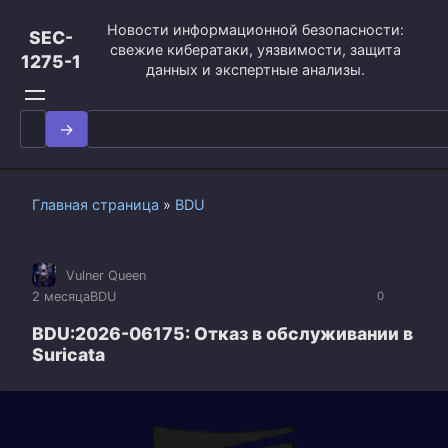
Перейти
Новости информационной безопасности:
к
SEC-
свежие кибератаки, уязвимости, защита
контенту
1275-1
данных и экспертные анализы.
Search
for:
Главная страница
»
BDU
Vulner Queen
2 месяца
BDU
0
BDU:2026-06175: Отказ в обслуживании в
Suricata