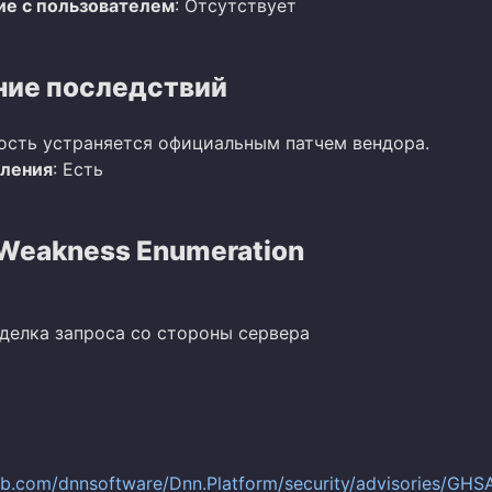
е с пользователем
: Отсутствует
ие последствий
ость устраняется официальным патчем вендора.
вления
: Есть
eakness Enumeration
дделка запроса со стороны сервера
hub.com/dnnsoftware/Dnn.Platform/security/advisories/GHS