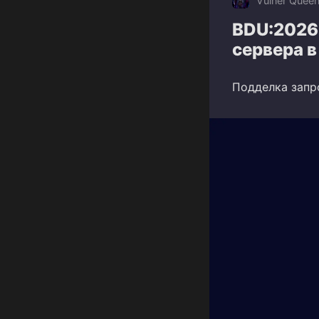
Vulner Quee
BDU:2026
сервера 
Подделка запр