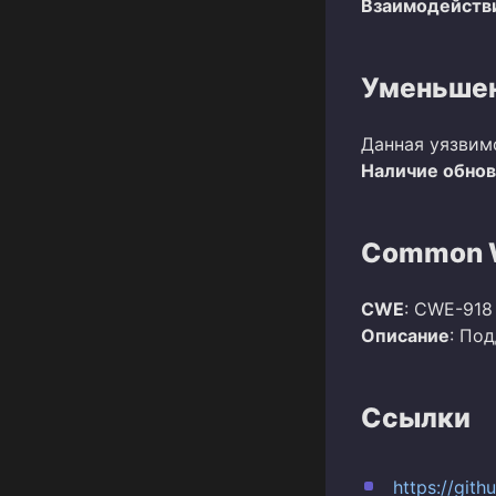
Взаимодействи
Уменьшен
Данная уязвим
Наличие обно
Common W
CWE
: CWE-918
Описание
: По
Ссылки
https://git