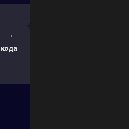
0
 кода