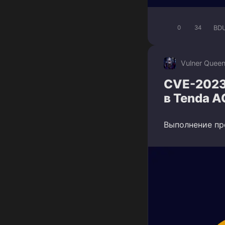
BD
0
34
Vulner Quee
CVE-2023
в Tenda A
Выполнение пр