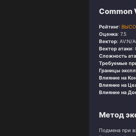
Common Vu
Рейтинг
:
ВЫСО
Оценка
: 7.5
Вектор
: AV:N/A
Вектор атаки
:
Сложность ат
Требуемые пр
Границы эксп
Влияние на Ко
Влияние на Це
Влияние на До
Метод эк
Подмена при в