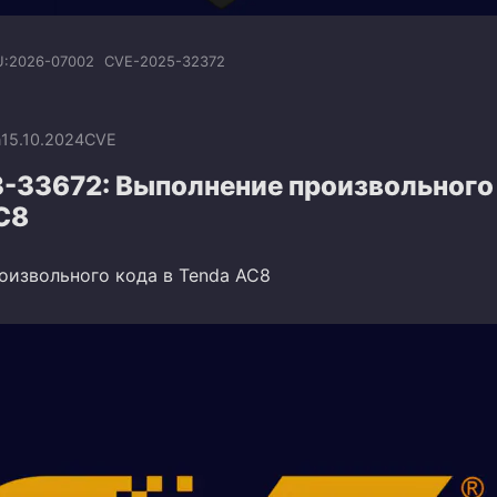
U:2026-07002
CVE-2025-32372
n
15.10.2024
CVE
-33672: Выполнение произвольного
C8
оизвольного кода в Tenda AC8