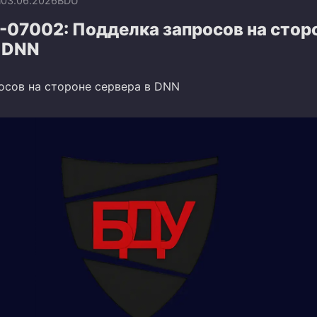
n
03.06.2026
BDU
-07002: Подделка запросов на стор
в DNN
осов на стороне сервера в DNN