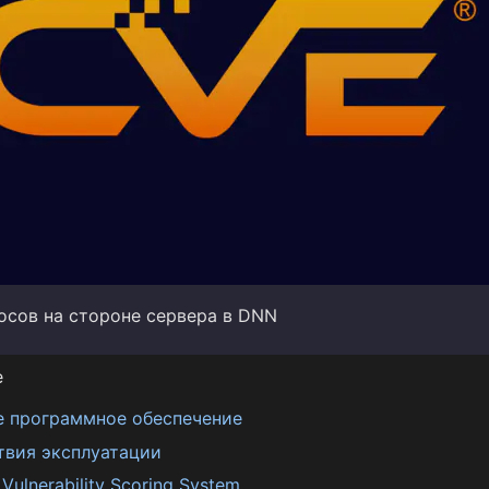
осов на стороне сервера в DNN
е
е программное обеспечение
твия эксплуатации
ulnerability Scoring System