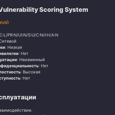
lnerability Scoring System
КИЙ
C:L/PR:N/UI:N/S:U/C:N/I:H/A:N
 Сетевой
аки
: Низкая
ивилегии
: Нет
луатации
: Неизменный
нфиденциальность
: Нет
лостность
: Высокая
ступность
: Нет
сплуатации
заимодействии.