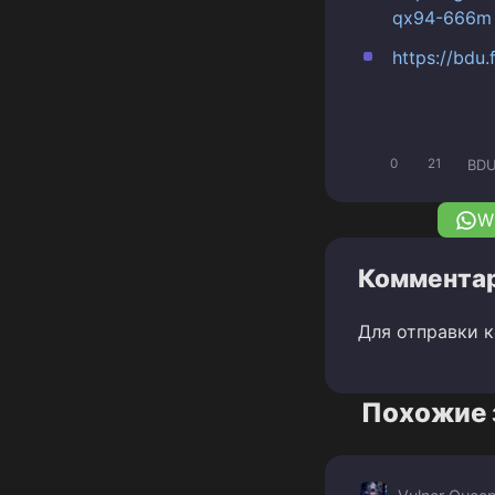
qx94-666m
https://bdu
BDU
0
21
W
Комментар
Для отправки 
Похожие 