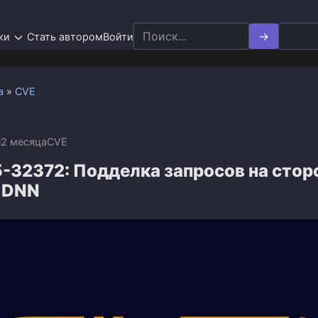
Search
ки
Стать автором
Войти
for:
а
»
CVE
n
2 месяца
CVE
-32372: Подделка запросов на стор
в DNN