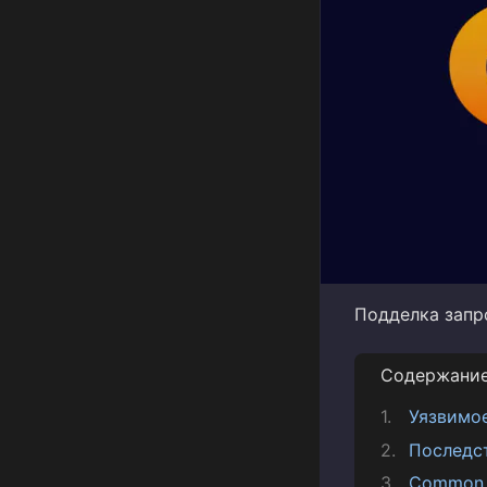
Подделка запр
Содержани
Уязвимо
Последс
Common V