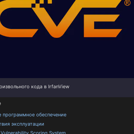
извольного кода в IrfanView
е
е программное обеспечение
твия эксплуатации
ulnerability Scoring System