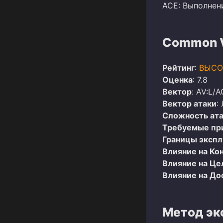
ACE: Выполнен
Common Vu
Рейтинг
:
ВЫСО
Оценка
: 7.8
Вектор
: AV:L/A
Вектор атаки
:
Сложность ат
Требуемые пр
Границы эксп
Влияние на Ко
Влияние на Це
Влияние на До
Метод эк