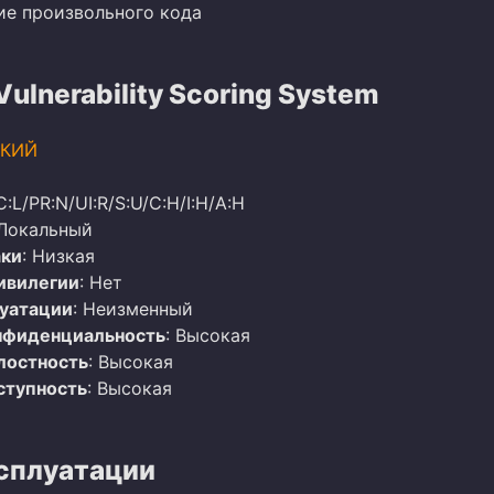
ие произвольного кода
lnerability Scoring System
КИЙ
C:L/PR:N/UI:R/S:U/C:H/I:H/A:H
 Локальный
аки
: Низкая
ивилегии
: Нет
луатации
: Неизменный
нфиденциальность
: Высокая
лостность
: Высокая
ступность
: Высокая
сплуатации