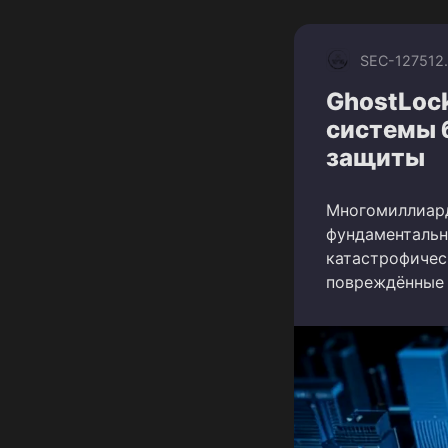
SEC-1275
12
GhostLock
системы 
защиты
Многомиллиард
фундаментальн
катастрофичес
повреждённые 