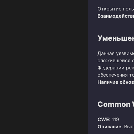
Открытие поль
Взаимодействи
Уменьшен
Данная уязвим
сложившейся о
Федерации рек
обеспечения т
Наличие обно
Common W
CWE
: 119
Описание
: Вы