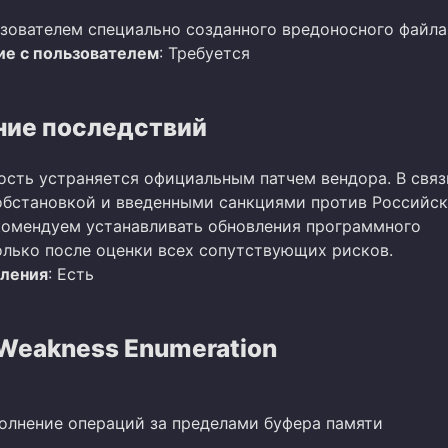
зователем специально созданного вредоносного файла
е с пользователем
: Требуется
ие последствий
ость устраняется официальным патчем вендора. В связ
бстановкой и введенными санкциями против Российс
омендуем устанавливать обновления программного
олько после оценки всех сопутствующих рисков.
вления
: Есть
eakness Enumeration
полнение операций за пределами буфера памяти