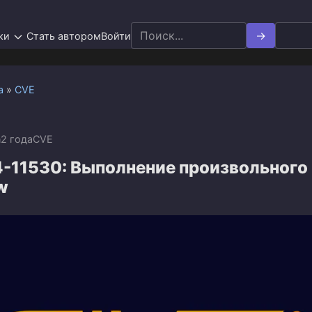
Search
ки
Стать автором
Войти
for:
а
»
CVE
n
2 года
CVE
-11530: Выполнение произвольного
w