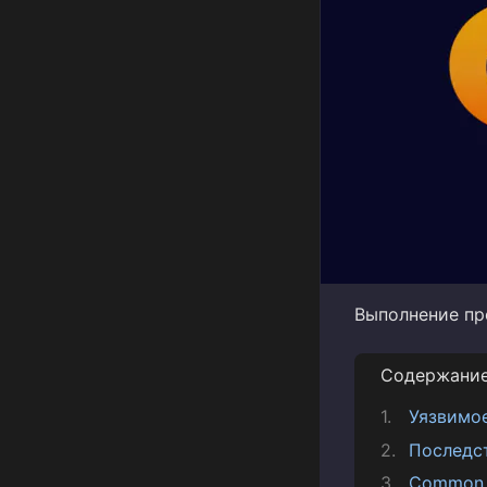
Выполнение про
Содержани
Уязвимо
Последс
Common V