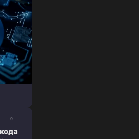
0
 кода