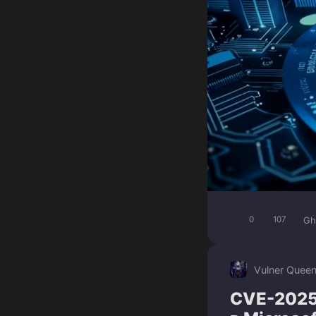
Gh
0
107
Vulner Quee
CVE-2025