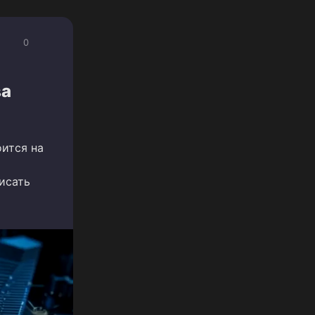
0
ва
ится на
исать