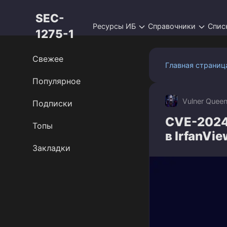
Перейти
SEC-
к
Ресурсы ИБ
Справочники
Спис
контенту
1275-1
Свежее
Главная страниц
Популярное
Vulner Quee
Подписки
CVE-2024
Топы
в IrfanVie
Закладки