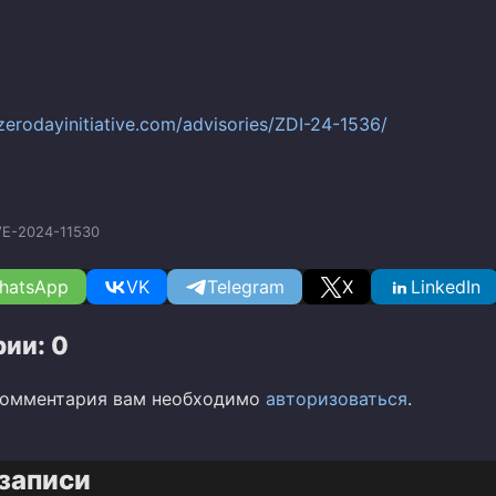
zerodayinitiative.com/advisories/ZDI-24-1536/
E-2024-11530
hatsApp
VK
Telegram
X
LinkedIn
ии: 0
комментария вам необходимо
авторизоваться
.
записи