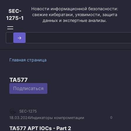
Перейти
Новости информационной безопасности:
к
SEC-
свежие кибератаки, уязвимости, защита
контенту
1275-1
данных и экспертные анализы.
Search
for:
Главная страница
TA577
Подписаться
SEC-1275
18.03.2024
Индикаторы компрометации
0
TA577 APT IOCs - Part 2