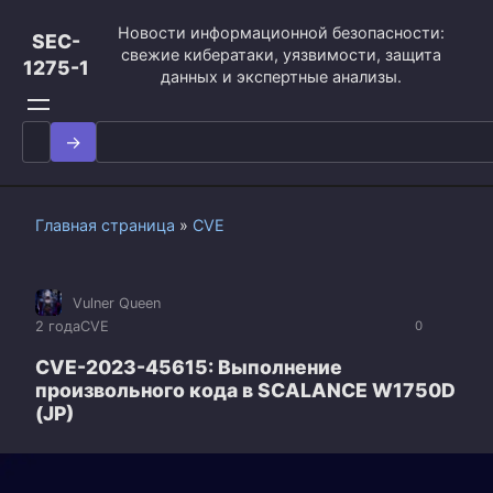
Перейти
Новости информационной безопасности:
к
SEC-
свежие кибератаки, уязвимости, защита
контенту
1275-1
данных и экспертные анализы.
Search
for:
Главная страница
»
CVE
Vulner Queen
2 года
CVE
0
CVE-2023-45615: Выполнение
произвольного кода в SCALANCE W1750D
(JP)