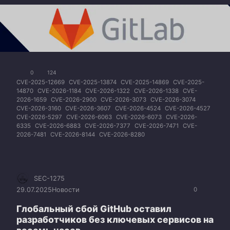
0
124
CVE-2025-12669
CVE-2025-13874
CVE-2025-14869
CVE-2025-
14870
CVE-2026-1184
CVE-2026-1322
CVE-2026-1338
CVE-
2026-1659
CVE-2026-2900
CVE-2026-3073
CVE-2026-3074
CVE-2026-3160
CVE-2026-3607
CVE-2026-4524
CVE-2026-4527
CVE-2026-5297
CVE-2026-6063
CVE-2026-6073
CVE-2026-
6335
CVE-2026-6883
CVE-2026-7377
CVE-2026-7471
CVE-
2026-7481
CVE-2026-8144
CVE-2026-8280
SEC-1275
29.07.2025
Новости
0
Глобальный сбой GitHub оставил
разработчиков без ключевых сервисов на