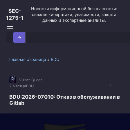
Перейти
Новости информационной безопасности:
к
SEC-
свежие кибератаки, уязвимости, защита
контенту
1275-1
данных и экспертные анализы.
Search
for:
Главная страница
»
BDU
Vulner Queen
2 месяца
BDU
0
BDU:2026-07010: Отказ в обслуживании в
Gitlab