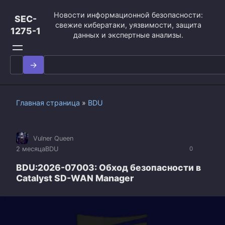
Перейти
Новости информационной безопасности:
к
SEC-
свежие кибератаки, уязвимости, защита
контенту
1275-1
данных и экспертные анализы.
Search
for:
Главная страница
»
BDU
Vulner Queen
2 месяца
BDU
0
BDU:2026-07003: Обход безопасности в
Catalyst SD-WAN Manager