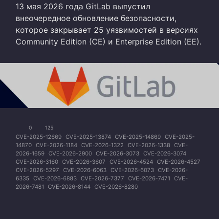
13 мая 2026 года GitLab выпустил
внеочередное обновление безопасности,
которое закрывает 25 уязвимостей в версиях
Community Edition (CE) и Enterprise Edition (EE).
0
125
CVE-2025-12669
CVE-2025-13874
CVE-2025-14869
CVE-2025-
14870
CVE-2026-1184
CVE-2026-1322
CVE-2026-1338
CVE-
2026-1659
CVE-2026-2900
CVE-2026-3073
CVE-2026-3074
CVE-2026-3160
CVE-2026-3607
CVE-2026-4524
CVE-2026-4527
CVE-2026-5297
CVE-2026-6063
CVE-2026-6073
CVE-2026-
6335
CVE-2026-6883
CVE-2026-7377
CVE-2026-7471
CVE-
2026-7481
CVE-2026-8144
CVE-2026-8280