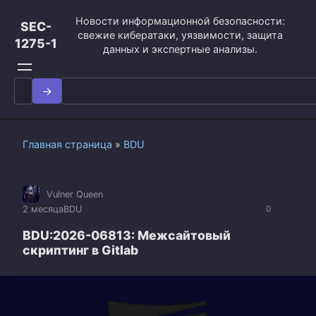
Перейти
Новости информационной безопасности:
к
SEC-
свежие кибератаки, уязвимости, защита
контенту
1275-1
данных и экспертные анализы.
Search
for:
Главная страница
»
BDU
Vulner Queen
2 месяца
BDU
0
BDU:2026-06813: Межсайтовый
скриптинг в Gitlab