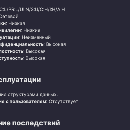
C:L/PR:L/UI:N/S:U/C:H/I:H/A:H
 Сетевой
аки
: Низкая
ивилегии
: Низкие
луатации
: Неизменный
нфиденциальность
: Высокая
лостность
: Высокая
ступность
: Высокая
сплуатации
ие структурами данных.
е с пользователем
: Отсутствует
ие последствий