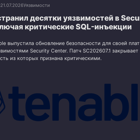
n
21.07.2026
Уязвимости
странил десятки уязвимостей в Secu
включая критические SQL-инъекции
ble выпустила обновление безопасности для своей пл
вимостями Security Center. Патч SC202607.1 закрывает
асть из которых признана критическими.