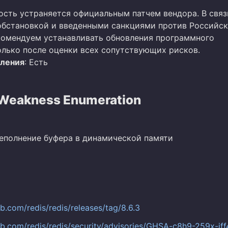
ость устраняется официальным патчем вендора. В связ
бстановкой и введенными санкциями против Российс
омендуем устанавливать обновления программного
олько после оценки всех сопутствующих рисков.
вления
: Есть
eakness Enumeration
реполнение буфера в динамической памяти
ub.com/redis/redis/releases/tag/8.6.3
hub.com/redis/redis/security/advisories/GHSA-c8h9-259x-jff