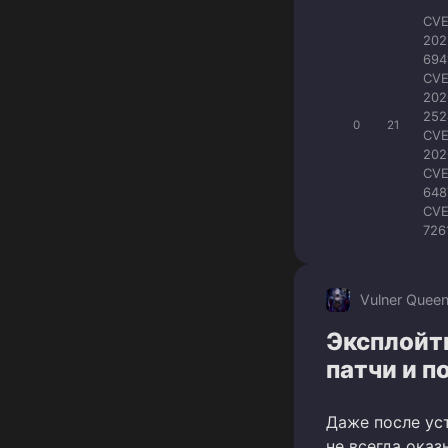
CVE
202
694
CVE
202
252
0
21
CVE
202
CVE
648
CVE
726
Vulner Quee
Эксплойт
патчи и п
Даже после ус
не всегда ока