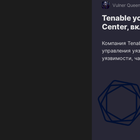
Vulner Quee
Tenable у
Center, 
Компания Tena
управления уяз
уязвимости, ч