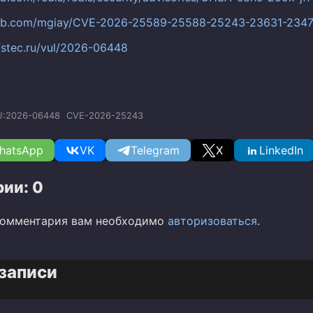
thub.com/mgiay/CVE-2026-25589-25588-25243-23631-234
.fstec.ru/vul/2026-06448
U:2026-06448
CVE-2026-25243
hatsApp
VK
Telegram
X
LinkedIn
ии: 0
комментария вам необходимо
авторизоваться
.
записи