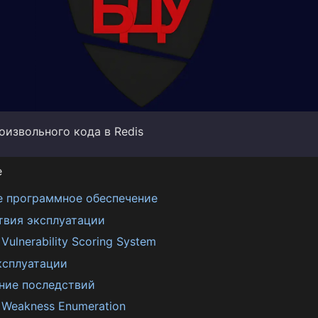
оизвольного кода в Redis
е
е программное обеспечение
твия эксплуатации
ulnerability Scoring System
ксплуатации
ние последствий
Weakness Enumeration