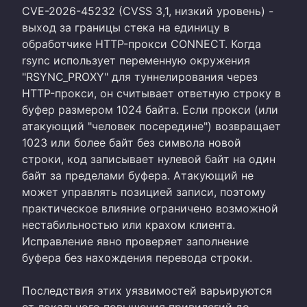
CVE-2026-45232 (CVSS 3,1, низкий уровень) -
выход за границы стека на единицу в
обработчике HTTP-прокси CONNECT. Когда
rsync использует переменную окружения
"RSYNC_PROXY" для туннелирования через
HTTP-прокси, он считывает ответную строку в
буфер размером 1024 байта. Если прокси (или
атакующий "человек посередине") возвращает
1023 или более байт без символа новой
строки, код записывает нулевой байт на один
байт за пределами буфера. Атакующий не
может управлять позицией записи, поэтому
практическое влияние ограничено возможной
нестабильностью или крахом клиента.
Исправление явно проверяет заполнение
буфера без нахождения перевода строки.
Последствия этих уязвимостей варьируются
от локального повышения привилегий до