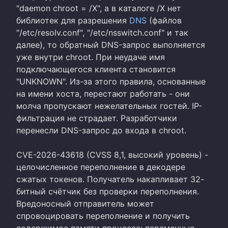
"daemon chroot = /X", а в каталоге /X нет
библиотек для разрешения
DNS
(файлов
"/etc/resolv.conf", "/etc/nsswitch.conf" и так
далее), то обратный DNS-запрос выполняется
уже внутри chroot. При неудаче имя
подключающегося клиента становится
"UNKNOWN". Из-за этого правила, основанные
на имени хоста, перестают работать - они
молча пропускают нежелательных гостей. IP-
фильтрация не страдает. Разработчики
перенесли DNS-запрос до входа в chroot.
CVE-2026-43618 (CVSS 8,1, высокий уровень) -
целочисленное переполнение в декодере
сжатых токенов. Получатель накапливает 32-
битный счётчик без проверки переполнения.
Вредоносный отправитель может
спровоцировать переполнение и получить
содержимое памяти процесса: переменные