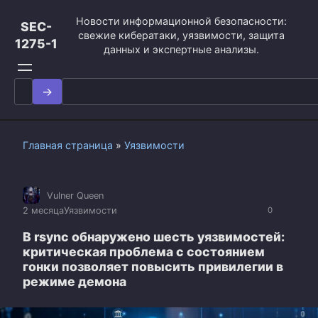
Перейти
Новости информационной безопасности:
к
SEC-
свежие кибератаки, уязвимости, защита
контенту
1275-1
данных и экспертные анализы.
Search
for:
Главная страница
»
Уязвимости
Vulner Queen
2 месяца
Уязвимости
0
В rsync обнаружено шесть уязвимостей:
критическая проблема с состоянием
гонки позволяет повысить привилегии в
режиме демона