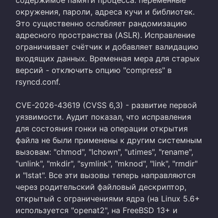
окружения, пароли, адреса кучи и библиотек.
Это существенно ослабляет рандомизацию
адресного пространства (ASLR). Исправление
ограничивает счётчик и добавляет валидацию
входящих данных. Временная мера для старых
версий - отключить опцию "compress" в
rsyncd.conf.
CVE-2026-43619 (CVSS 6,3) - развитие первой
уязвимости. Аудит показал, что исправления
для состояния гонки на операции открытия
файла не были применены к другим системным
вызовам: "chmod", "lchown", "utimes", "rename",
"unlink", "mkdir", "symlink", "mknod", "link", "rmdir"
и "lstat". Все эти вызовы теперь направляются
через родительский файловый дескриптор,
открытый с ограничениями ядра (на Linux 5.6+
используется "openat2", на FreeBSD 13+ и