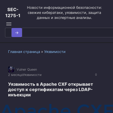
Перейти
Новости информационной безопасности:
к
SEC-
свежие кибератаки, уязвимости, защита
контенту
1275-1
данных и экспертные анализы.
Search
for:
Главная страница
»
Уязвимости
Vulner Queen
2 месяца
Уязвимости
0
Уязвимость в Apache CXF открывает
доступ к сертификатам через LDAP-
инъекции