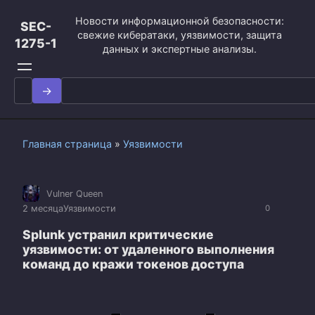
Перейти
Новости информационной безопасности:
к
SEC-
свежие кибератаки, уязвимости, защита
контенту
1275-1
данных и экспертные анализы.
Search
for:
Главная страница
»
Уязвимости
Vulner Queen
2 месяца
Уязвимости
0
Splunk устранил критические
уязвимости: от удаленного выполнения
команд до кражи токенов доступа