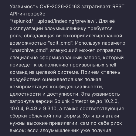
Уязвимость CVE-2026-20163 затрагивает REST
API-интерфейс
"/splunkd/__upload/indexing/preview". Для её
эксплуатации злоумышленнику требуется
роль, обладающая высокопривилегированной
возможностью "edit_cmd". Используя параметр
"unarchive_cmd", атакующий может отправить
специально сформированный запрос, который
приведет к выполнению произвольных shell-
команд на целевой системе. Причем степень
воздействия оценивается как полная
компрометация конфиденциальности,
целостности и доступности. Эта уязвимость
затронула версии Splunk Enterprise до 10.2.0,
10.0.4, 9.4.9 и 9.3.10, а также соответствующие
сборки облачной платформы. Хотя для атаки
нужны высокие привилегии, сам по себе риск
высок: если злоумышленник уже получил