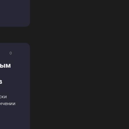
0
вым
в
ски
ичении