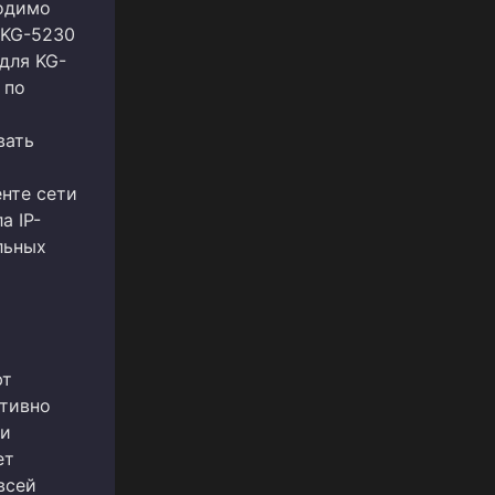
ходимо
 KG-5230
 для KG-
 по
вать
ы
нте сети
а IP-
льных
ют
ативно
ки
ет
всей