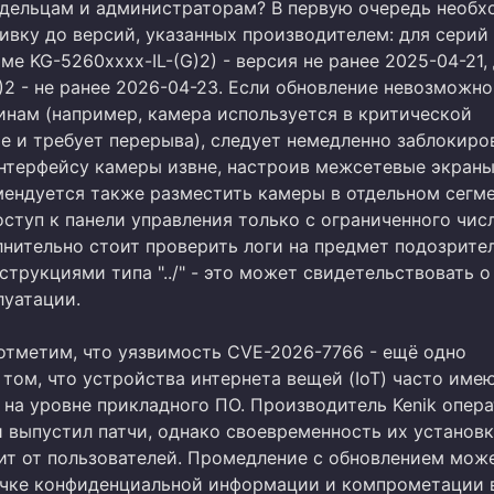
адельцам и администраторам? В первую очередь необ
ивку до версий, указанных производителем: для серий
ме KG-5260xxxx-IL-(G)2) - версия не ранее 2025-04-21,
)2 - не ранее 2026-04-23. Если обновление невозможно
инам (например, камера используется в критической
е и требует перерыва), следует немедленно заблокиро
интерфейсу камеры извне, настроив межсетевые экран
омендуется также разместить камеры в отдельном сегме
ступ к панели управления только с ограниченного числ
лнительно стоит проверить логи на предмет подозрите
струкциями типа "../" - это может свидетельствовать о
луатации.
 отметим, что уязвимость CVE-2026-7766 - ещё одно
том, что устройства интернета вещей (IoT) часто име
 на уровне прикладного ПО. Производитель Kenik опер
и выпустил патчи, однако своевременность их установ
ит от пользователей. Промедление с обновлением мож
ечке конфиденциальной информации и компрометации 