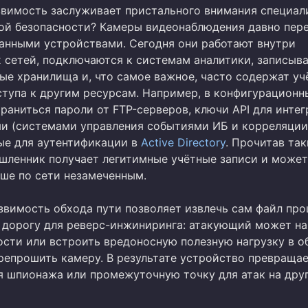
звимость заслуживает пристального внимания специал
й безопасности? Камеры видеонаблюдения давно пер
анными устройствами. Сегодня они работают внутри
 сетей, подключаются к системам аналитики, записыв
вые хранилища и, что самое важное, часто содержат у
ступа к другим ресурсам. Например, в конфигурационн
раниться пароли от FTP-серверов, ключи API для интег
и (системами управления событиями ИБ и корреляции
ые для аутентификации в
Active Directory
. Прочитав так
шленник получает легитимные учётные записи и может
ьше по сети незамеченным.
язвимость обхода пути позволяет извлечь сам файл про
 дорогу для реверс-инжиниринга: атакующий может на
ости или встроить вредоносную полезную нагрузку в о
репрошить камеру. В результате устройство превращае
я шпионажа или промежуточную точку для атак на дру