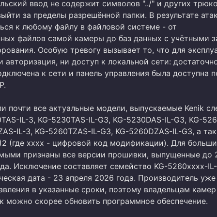
льский ввод не содержит символов "../" и других трюко
ыйти за пределы разрешённой папки. В результате ат
ься к любому файлу в файловой системе - от
ных файлов самой камеры до баз данных с учётными 
рования. Особую тревогу вызывает то, что для эксплу
и авторизация, ни доступ к локальной сети: достаточн
одключена к сети и панель управления была доступна п
P.
ли почти все актуальные модели, выпускаемые Kenik с
0TAS-IL-3, KG-5230TAS-IL-G3, KG-5230DAS-IL-G3, KG-52
ZAS-IL-3, KG-5260TZAS-IL-G3, KG-5260DZAS-IL-G3, а та
)2 (где xxxx - цифровой код модификации). Для больш
мыми признаны все версии прошивки, выпущенные до 
да. Исключение составляет семейство KG-5260xxxx-IL-
ческая дата - 23 апреля 2026 года. Производитель уже
авления в указанные сроки, поэтому владельцам камер
к можно скорее обновить программное обеспечение.