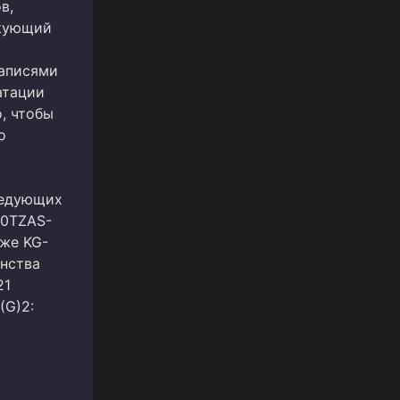
в,
акующий
записями
атации
о, чтобы
о
ледующих
60TZAS-
кже KG-
инства
21
(G)2: