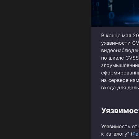
В конце мая 2
уязвимости CV
видеонаблюден
по шкале CVSS 
злоумышленник
сформированны
на сервере ка
входа для дал
Уязвимос
Уязвимость от
к каталогу" (
Pa