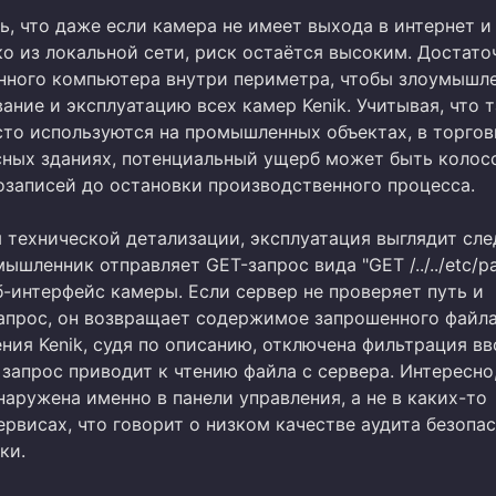
, что даже если камера не имеет выхода в интернет и
ко из локальной сети, риск остаётся высоким. Достато
нного компьютера внутри периметра, чтобы злоумышл
ание и эксплуатацию всех камер Kenik. Учитывая, что 
сто используются на промышленных объектах, в торго
сных зданиях, потенциальный ущерб может быть колос
озаписей до остановки производственного процесса.
я технической детализации, эксплуатация выглядит с
ышленник отправляет GET-запрос вида "GET /../../etc/p
еб-интерфейс камеры. Если сервер не проверяет путь и
апрос, он возвращает содержимое запрошенного файла
ния Kenik, судя по описанию, отключена фильтрация вв
запрос приводит к чтению файла с сервера. Интересно,
аружена именно в панели управления, а не в каких-то
рвисах, что говорит о низком качестве аудита безопа
ки.