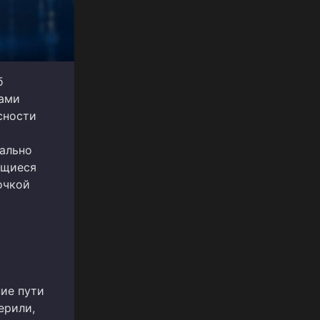
б
рами
сности
ально
ящиеся
очкой
ние пути
ерили,