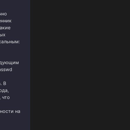
чно
енник
такие
вых
сальным:
ледующим
asswd
. В
ода,
 что
сности на