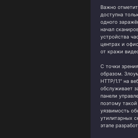
Важно отметить
доступна толь
одного заражё
начал сканиров
устройства ча
центрах и офи
от кражи виде
С точки зрени
образом. Злоум
HTTP/1.1" на в
обслуживает з
панели управле
поэтому такой 
уязвимость обн
утилитарных се
этапе разработ