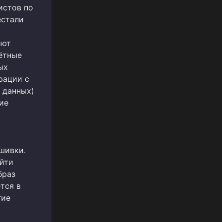
истов по
естали
ают
чётные
ых
рации с
 данных)
ие
шивки.
йти
браз
тся в
гие