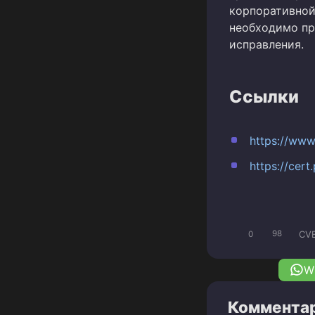
корпоративной 
необходимо пр
исправления.
Ссылки
https://ww
https://cer
CV
0
98
W
Комментар