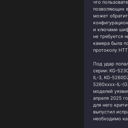
что пользовате
позволяющих в
может обратит
конфигурацион
и ключами шиф
не требуется н
камера была п
протоколу HTT
Под удар попа
серии: KG-523
IL-3, KG-5260D
5260xxxx-IL-(G
моделей уязви
апреля 2025 го
для него крити
выпустил испр
необходимо ка