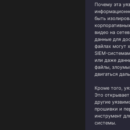
Почему эта уя
информационно
быть изолиров
корпоративных
видео на сете
данные для до
файлах могут х
SIEM-системам
или даже данн
файлы, злоумы
двигаться дал
Кроме того, у
Это открывает
другие уязвим
прошивки и пе
инструмент дл
системы.