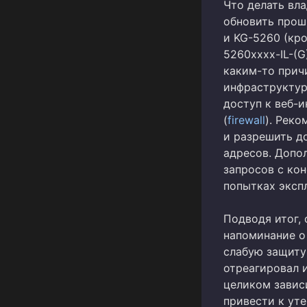
Что делать вл
обновить прош
и KG-5260 (кро
5260xxxx-IL-(G
каким-то прич
инфраструктур
доступ к веб-
(
firewall
). Рек
и разрешить до
адресов. Допо
запросов с кон
попытках эксп
Подводя итог,
напоминание о 
слабую защиту
отреагировал 
целиком завис
привести к ут