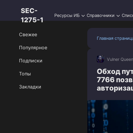
Перейти
SEC-
к
Ресурсы ИБ
Справочники
Спис
контенту
1275-1
Свежее
Главная страниц
Популярное
Vulner Quee
Подписки
Обход пут
Топы
7766 поз
Закладки
авториза