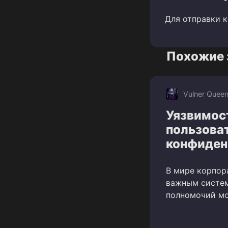
Для отправки 
Похожие 
Vulner Quee
Уязвимост
пользоват
конфиден
В мире корпор
важным систем
полномочий мо