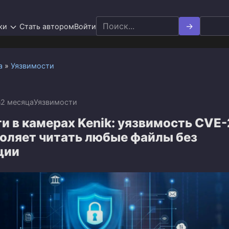
Search
ки
Стать автором
Войти
for:
а
»
Уязвимости
n
2 месяца
Уязвимости
и в камерах Kenik: уязвимость CVE
воляет читать любые файлы без
ции