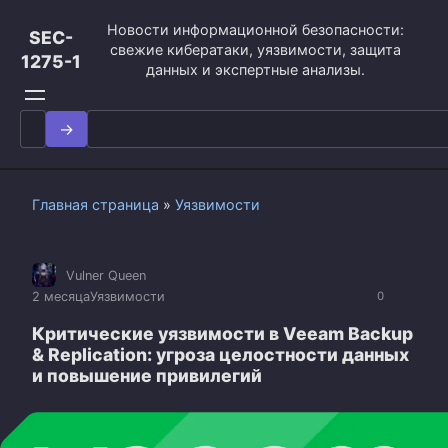
Перейти
Новости информационной безопасности:
к
SEC-
свежие кибератаки, уязвимости, защита
контенту
1275-1
данных и экспертные анализы.
Search
for:
Главная страница
»
Уязвимости
Vulner Queen
2 месяца
Уязвимости
0
Критические уязвимости в Veeam Backup
& Replication: угроза целостности данных
и повышение привилегий