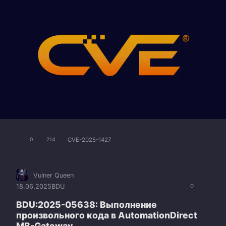
CVE-2025-1427
0
214
Vulner Queen
18.06.2025
BDU
0
BDU:2025-05638: Выполнение
произвольного кода в AutomationDirect
MB-Gateway