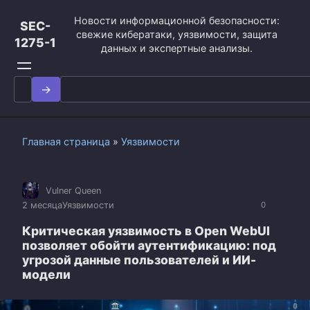
Перейти
Новости информационной безопасности:
к
SEC-
свежие кибератаки, уязвимости, защита
контенту
1275-1
данных и экспертные анализы.
Search
for:
Главная страница
»
Уязвимости
Vulner Queen
2 месяца
Уязвимости
0
Критическая уязвимость в Open WebUI
позволяет обойти аутентификацию: под
угрозой данные пользователей и ИИ-
модели