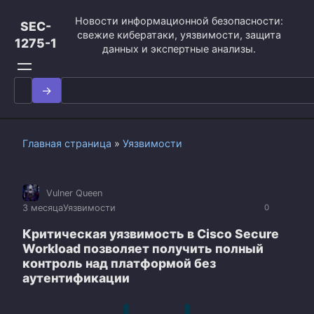
Перейти
Новости информационной безопасности:
к
SEC-
свежие кибератаки, уязвимости, защита
контенту
1275-1
данных и экспертные анализы.
Search
for:
Главная страница
»
Уязвимости
Vulner Queen
3 месяца
Уязвимости
0
Критическая уязвимость в Cisco Secure
Workload позволяет получить полный
контроль над платформой без
аутентификации