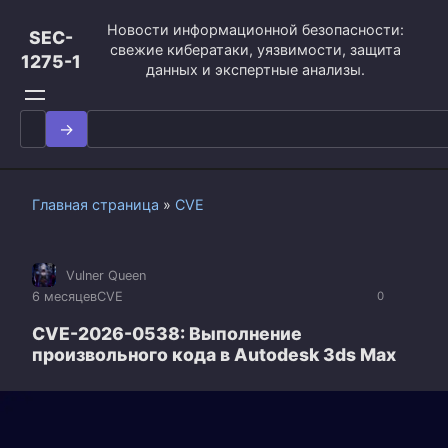
Перейти
Новости информационной безопасности:
к
SEC-
свежие кибератаки, уязвимости, защита
контенту
1275-1
данных и экспертные анализы.
Search
for:
Главная страница
»
CVE
Vulner Queen
6 месяцев
CVE
0
CVE-2026-0538: Выполнение
произвольного кода в Autodesk 3ds Max