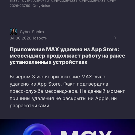
61882
CVE-2026-0770
CVE-2026-1281
CVE-2026-1731
CVE-
2026-23760
GreyNoise
Cyber Sphinx
04.06.2026
Новости
0
Приложение MAX удалено из App Store:
мессенджер продолжает работу на ранее
установленных устройствах
Вечером 3 июня приложение MAX было
удалено из App Store. Факт подтвердила
пресс-служба мессенджера. На данный момент
причины удаления не раскрыты ни Apple, ни
разработчиками.