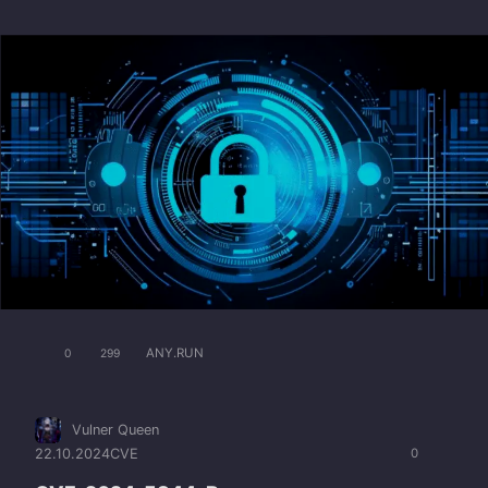
ANY.RUN
0
299
Vulner Queen
22.10.2024
CVE
0