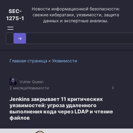
Перейти
Новости информационной безопасности:
к
SEC-
свежие кибератаки, уязвимости, защита
контенту
1275-1
данных и экспертные анализы.
Search
for:
Главная страница
»
Уязвимости
Vulner Queen
2 месяца
Уязвимости
0
Jenkins закрывает 11 критических
уязвимостей: угроза удаленного
выполнения кода через LDAP и чтение
файлов