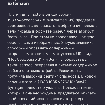
Extension
Плагин Email Extension (до версии
1933.v45cec755423f включительно) предлагал
возможность встраивать изображения прямо в
тело письма в формате base64 через атрибут
"data-inline". При этом не проверялось, откуда
берётся само изображение. Злоумышленник,
способный управлять содержимым
отправляемого письма, мог указать URL вида
"file:///etc/passwd" - и Jenkins, обрабатывая
такой запрос, отправлял в письме содержимое
любого системного файла. Уязвимость
получила высокий рейтинг опасности. В новой
версии плагина (1933.1935.v276319e3cc47)
функция полностью удалена. Пользователям,
которым она необходима, предлагают описать
свой сценарий использования в трекере
ошибок проекта для возможного возврата с