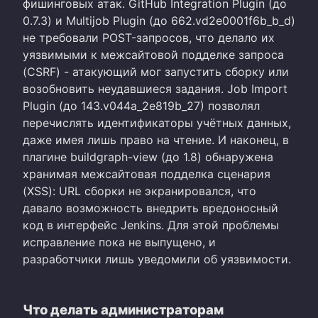
фишинговых атак. GitHub Integration Plugin (до
0.7.3) и Multijob Plugin (до 662.vd2e0001f6b_b_d)
не требовали POST-запросов, что делало их
уязвимыми к межсайтовой подделке запроса
(CSRF) - атакующий мог запустить сборку или
возобновить неудавшиеся задания. Job Import
Plugin (до 143.v044a_2e819b_27) позволял
перечислять идентификаторы учётных данных,
даже имея лишь право на чтение. И наконец, в
плагине buildgraph-view (до 1.8) обнаружена
хранимая межсайтовая подделка сценария
(XSS): URL сборки не экранировался, что
давало возможность внедрить вредоносный
код в интерфейс Jenkins. Для этой проблемы
исправление пока не выпущено, и
разработчики лишь уведомили об уязвимости.
Что делать администраторам