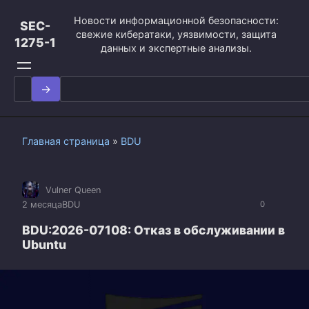
Перейти
Новости информационной безопасности:
к
SEC-
свежие кибератаки, уязвимости, защита
контенту
1275-1
данных и экспертные анализы.
Search
for:
Главная страница
»
BDU
Vulner Queen
2 месяца
BDU
0
BDU:2026-07108: Отказ в обслуживании в
Ubuntu