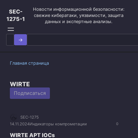
Перейти
Новости информационной безопасности:
к
SEC-
свежие кибератаки, уязвимости, защита
контенту
1275-1
данных и экспертные анализы.
Search
for:
Главная страница
WIRTE
Подписаться
SEC-1275
14.11.2024
Индикаторы компрометации
0
WIRTE APT IOCs