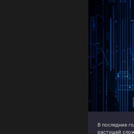
В последние г
растущей слож