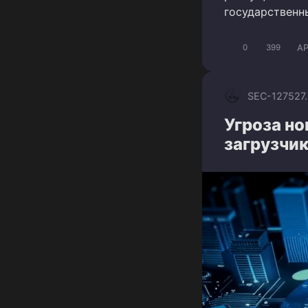
государственн
A
0
399
SEC-1275
27
Угроза н
загрузчик