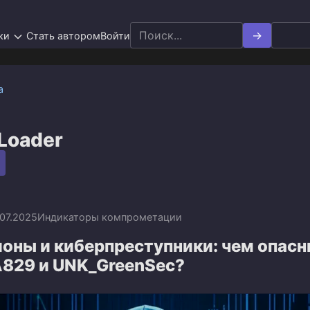
Search
ки
Стать автором
Войти
for:
а
Loader
.07.2025
Индикаторы компрометации
оны и киберпреступники: чем опас
A829 и UNK_GreenSec?