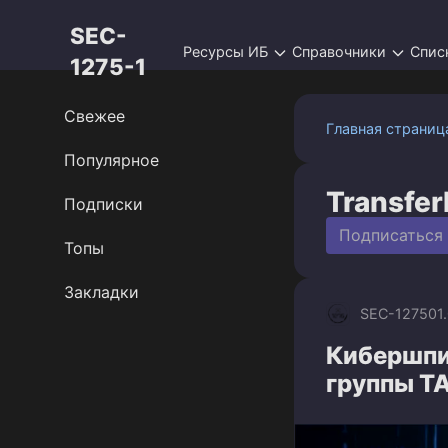
Перейти
SEC-
к
Ресурсы ИБ
Справочники
Спис
контенту
1275-1
Свежее
Главная страниц
Популярное
Transfer
Подписки
Подписаться
Топы
Закладки
SEC-1275
01
Кибершпи
группы T