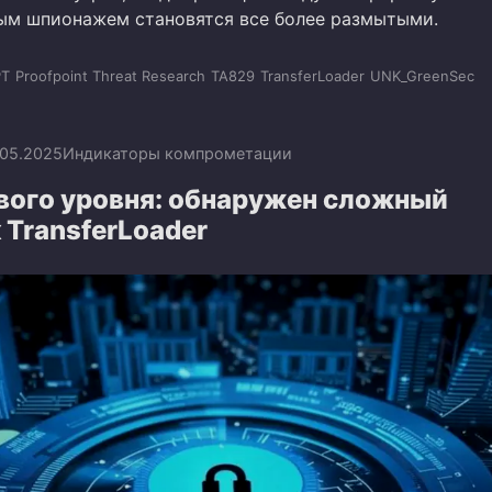
ым шпионажем становятся все более размытыми.
PT
Proofpoint Threat Research
TA829
TransferLoader
UNK_GreenSec
.05.2025
Индикаторы компрометации
ового уровня: обнаружен сложный
 TransferLoader