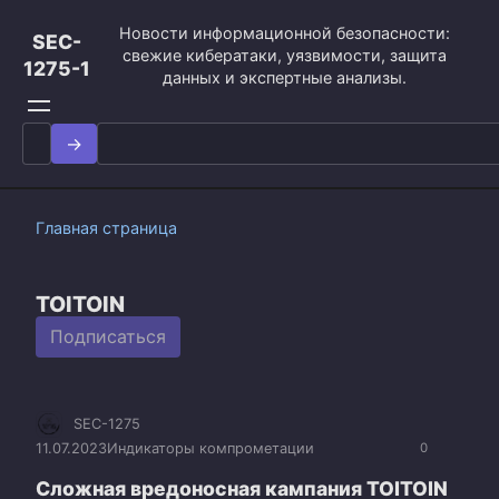
Перейти
Новости информационной безопасности:
к
SEC-
свежие кибератаки, уязвимости, защита
контенту
1275-1
данных и экспертные анализы.
Search
for:
Главная страница
TOITOIN
Подписаться
SEC-1275
11.07.2023
Индикаторы компрометации
0
Сложная вредоносная кампания TOITOIN