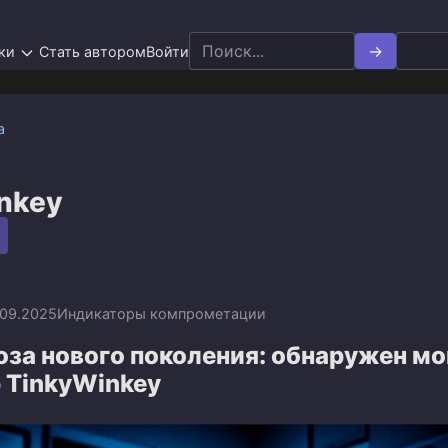
Search
ки
Стать автором
Войти
for:
а
nkey
.09.2025
Индикаторы компрометации
оза нового поколения: обнаружен 
 TinkyWinkey