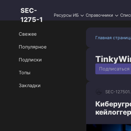
Перейти
SEC-
к
Ресурсы ИБ
Справочники
Спис
контенту
1275-1
Свежее
Главная страниц
Популярное
TinkyWi
Подписки
Подписаться
Топы
Закладки
SEC-1275
01
Киберугр
кейлоггер