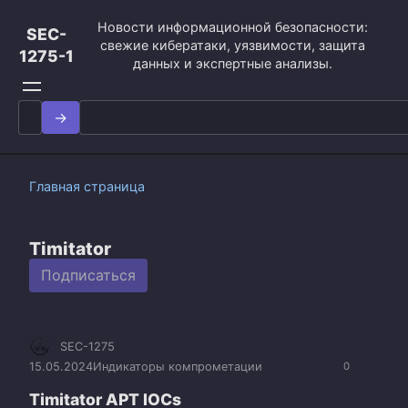
Перейти
Новости информационной безопасности:
к
SEC-
свежие кибератаки, уязвимости, защита
контенту
1275-1
данных и экспертные анализы.
Search
for:
Главная страница
Timitator
Подписаться
SEC-1275
15.05.2024
Индикаторы компрометации
0
Timitator APT IOCs