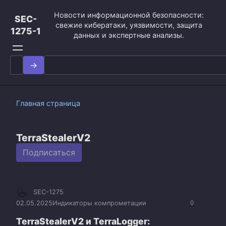
Перейти
Новости информационной безопасности:
к
SEC-
свежие кибератаки, уязвимости, защита
контенту
1275-1
данных и экспертные анализы.
Search
for:
Главная страница
TerraStealerV2
Подписаться
SEC-1275
02.05.2025
Индикаторы компрометации
0
TerraStealerV2 и TerraLogger: