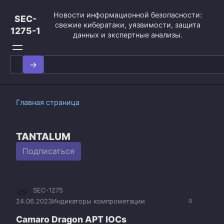
Перейти
Новости информационной безопасности:
к
SEC-
свежие кибератаки, уязвимости, защита
контенту
1275-1
данных и экспертные анализы.
Search
for:
Главная страница
TANTALUM
Подписаться
SEC-1275
24.06.2023
Индикаторы компрометации
0
Camaro Dragon APT IOCs