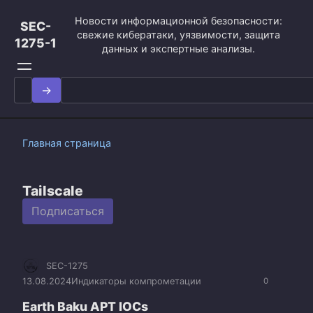
Перейти
Новости информационной безопасности:
к
SEC-
свежие кибератаки, уязвимости, защита
контенту
1275-1
данных и экспертные анализы.
Search
for:
Главная страница
Tailscale
Подписаться
SEC-1275
13.08.2024
Индикаторы компрометации
0
Earth Baku APT IOCs