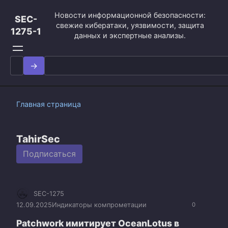
Перейти
Новости информационной безопасности:
к
SEC-
свежие кибератаки, уязвимости, защита
контенту
1275-1
данных и экспертные анализы.
Search
for:
Главная страница
TahirSec
Подписаться
SEC-1275
12.09.2025
Индикаторы компрометации
0
Patchwork имитирует OceanLotus в