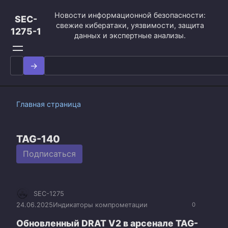
Перейти
Новости информационной безопасности:
к
SEC-
свежие кибератаки, уязвимости, защита
контенту
1275-1
данных и экспертные анализы.
Search
for:
Главная страница
TAG-140
Подписаться
SEC-1275
24.06.2025
Индикаторы компрометации
0
Обновленный DRAT V2 в арсенале TAG-