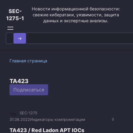
Перейти
Новости информационной безопасности:
к
SEC-
свежие кибератаки, уязвимости, защита
контенту
1275-1
данных и экспертные анализы.
Search
for:
Главная страница
TA423
Подписаться
SEC-1275
31.08.2022
Индикаторы компрометации
0
TA423 / Red Ladon APT IOCs