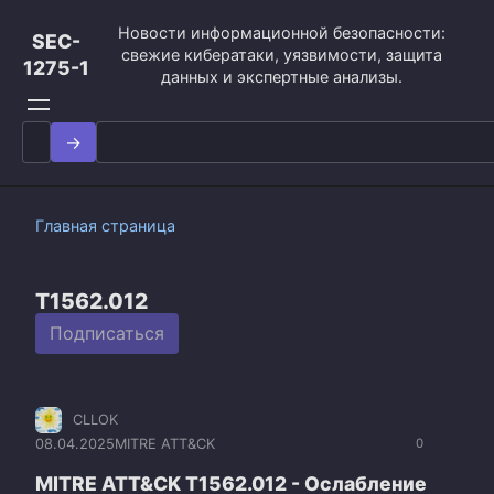
Перейти
Новости информационной безопасности:
к
SEC-
свежие кибератаки, уязвимости, защита
контенту
1275-1
данных и экспертные анализы.
Search
for:
Главная страница
T1562.012
Подписаться
CLLOK
08.04.2025
MITRE ATT&CK
0
MITRE ATT&CK T1562.012 - Ослабление